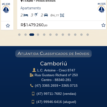
ITAJAÍ -
PRAIA BRAVA
#4.505
8
Apartamento
2
3
2
84,
77
R$ 1.479.260,
00
Atlântida Classificados de Imóveis
Camboriú
L.C. Antoine - Creci 8747
Rua Gustavo Richard nº 250
Centro -
88340-281
(47)
3365.2659
•
3365.0715
(47)
99711-7682 (vendas)
(47)
99946-6416 (aluguel)