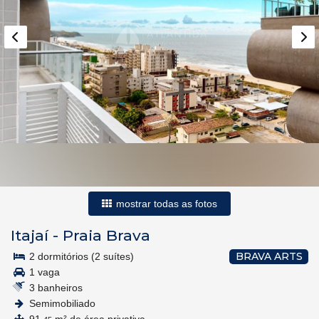
mostrar todas as fotos
Itajaí
-
Praia Brava
BRAVA ARTS
2 dormitórios (2 suítes)
1 vaga
3 banheiros
Semimobiliado