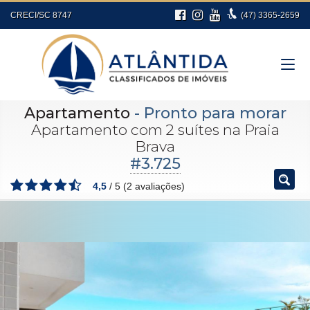
CRECI/SC 8747
(47)
3365-2659
Apartamento
- Pronto para morar
Apartamento com 2 suítes na Praia
Brava
#3.725
4,5
/
5
(
2
avaliações)