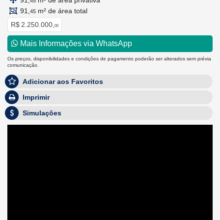
91,
m² de área privativa
45
91,
m² de área total
45
R$ 2.250.000,
00
Mais Informações via WhatsApp
Os preços, disponibilidades e condições de pagamento poderão ser alterados sem prévia
comunicação.
Adicionar aos Favoritos
Imprimir
Simulações