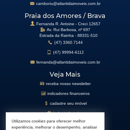
camboriu@atlantidaimoveis.com.br
Praia dos Amores / Brava
Fernanda R. Antoine - Creci 12657
Av. Rui Barbosa, nº 697
Estrada da Rainha -
88331-510
(47)
3360.7144
(47)
99994-6112
fernanda@atlantidaimoveis.com.br
Veja Mais
receba nosso newsletter
indicadores financeiros
cadastre seu imóvel
imóveis favoritos
Utilizamos
cookies
para oferecer melhor
mapa de imóveis
experiência, melhorar o desempenho, analisar