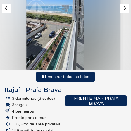
mostrar todas as fotos
Itajaí
-
Praia Brava
FRENTE MAR PRAIA
3 dormitórios (3 suítes)
BRAVA
3 vagas
4 banheiros
Frente para o mar
116,
m² de área privativa
00
189,
m² de área total