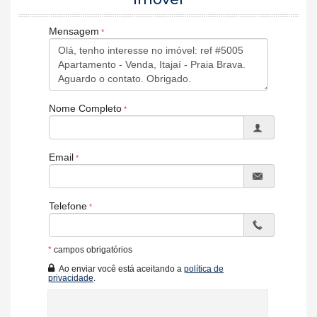
Playground
Sala de jogos
Sauna
Mensagem
Spa
Cinema
Forma de Pagamento
Entrada R$ 2.001.600,00
80 x R$ 30.580,00
Nome Completo
Características do Empreendimento
Sauna
Sala de Jogos
Cinema
Email
Espaço Gourmet
Espaço Fitness
Playground
Elevador
Telefone
*
campos obrigatórios
Ao enviar você está aceitando a
política de
privacidade
.