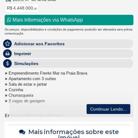
00
R$ 4.448.000,
00
Mais Informações via WhatsApp
Os preços, disponibilidades e condições de pagamento poderão ser alterados sem prévia
comunicação.
Adicionar aos Favoritos
Imprimir
Simulações
Empreendimento Frente Mar na Praia Brava
Apartamento com 3 suítes
Sala de estar e jantar
Cozinha
Churrasqueira
3 vagas de garagem
Continuar Lendo...
Empreendimento oferece:
Espelho d'agua
Academia
Mais informações sobre este
Espaço gourmet
imóvel