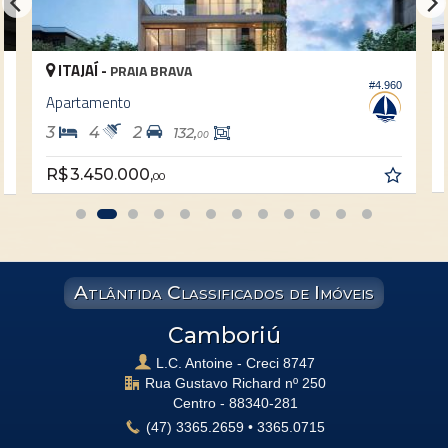
ITAJAÍ -
PRAIA BRAVA
#4.960
1
Apartamento
3
4
2
132,
00
R$ 3.450.000,
00
Atlântida Classificados de Imóveis
Camboriú
L.C. Antoine - Creci 8747
Rua Gustavo Richard nº 250
Centro -
88340-281
(47)
3365.2659
•
3365.0715