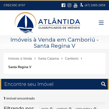
CRECI/SC 8747
(47)
3365-2659
Imóveis à Venda em Camboriú -
Santa Regina V
Imóveis à Venda
Santa Catarina
Camboriú
Santa Regina V
Encontre seu Imóvel
1
imóvel encontrado
Filtrando por:
venda
camboriú
santa regina v