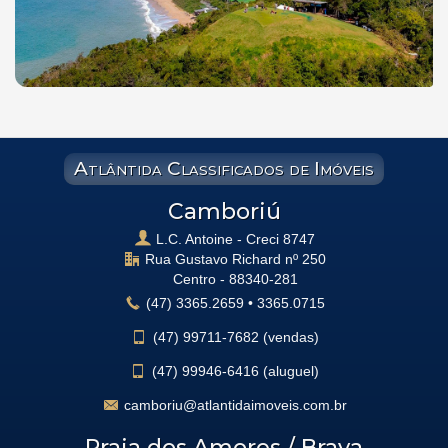
Atlântida Classificados de Imóveis
Camboriú
L.C. Antoine - Creci 8747
Rua Gustavo Richard nº 250
Centro -
88340-281
(47)
3365.2659
•
3365.0715
(47)
99711-7682 (vendas)
(47)
99946-6416 (aluguel)
camboriu@atlantidaimoveis.com.br
Praia dos Amores / Brava