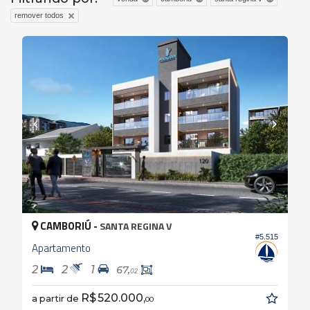
remover todos
CAMBORIÚ -
SANTA REGINA V
#5.515
Apartamento
2
2
1
67,
02
R$ 520.000,
a partir de
00