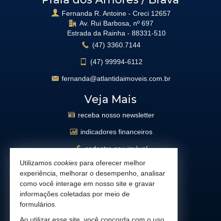
Fernanda R. Antoine - Creci 12657
Av. Rui Barbosa, nº 697
Estrada da Rainha -
88331-510
(47)
3360.7144
(47)
99994-6112
fernanda@atlantidaimoveis.com.br
Veja Mais
receba nosso newsletter
indicadores financeiros
cadastre seu imóvel
Utilizamos
cookies
para oferecer melhor
imóveis favoritos
experiência, melhorar o desempenho, analisar
mapa de imóveis
como você interage em nosso site e gravar
informações coletadas por meio de
busca imóveis
formulários.
Facebook
Ao utilizar esse site, você concorda com o uso