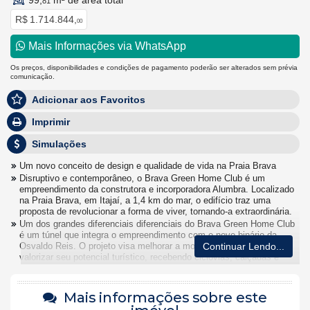
99,
m² de área total
81
R$ 1.714.844,
00
Mais Informações via WhatsApp
Os preços, disponibilidades e condições de pagamento poderão ser alterados sem prévia
comunicação.
Adicionar aos Favoritos
Imprimir
Simulações
Um novo conceito de design e qualidade de vida na Praia Brava
Disruptivo e contemporâneo, o Brava Green Home Club é um
empreendimento da construtora e incorporadora Alumbra. Localizado
na Praia Brava, em Itajaí, a 1,4 km do mar, o edifício traz uma
proposta de revolucionar a forma de viver, tornando-a extraordinária.
Um dos grandes diferenciais diferenciais do Brava Green Home Club
é um túnel que integra o empreendimento com o novo binário da
Osvaldo Reis. O projeto visa melhorar a mobilidade da região e
Continuar Lendo...
valorizar seu potencial turístico, recebendo ciclovias, calçadas e
arborização.
Os apartamentos à venda no Brava Green Home Club têm 77 a 100
m², com 1 a 3 quartos e varanda. Ainda há a opção de lofts tipo
Mais informações sobre este
duplex, que têm sacadas com churrasqueira. As unidades também