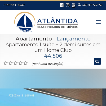
CRECI/SC 8747
(47)
3365-2659
Apartamento
- Lançamento
Apartamento 1 suíte + 2 demi suítes em
um Home Club
#4.506
(nenhuma avaliação)