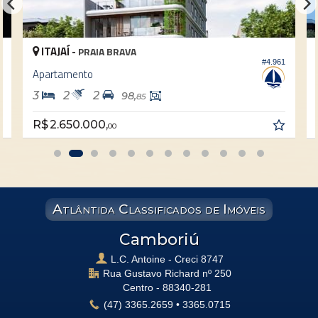
Gás Central
Elevador
Pet Place
Coworking
ITAJAÍ -
PRAIA BRAVA
Mini Mercado
#4.961
Espaço Zen
Apartamento
Sala de Reunião
Entrada para Banhistas
3
4
2
132,
00
Hall Decorado e Mobiliado
RoofTop
R$ 3.450.000,
00
Lounge
Atlântida Classificados de Imóveis
Camboriú
L.C. Antoine - Creci 8747
Rua Gustavo Richard nº 250
Centro -
88340-281
(47)
3365.2659
•
3365.0715