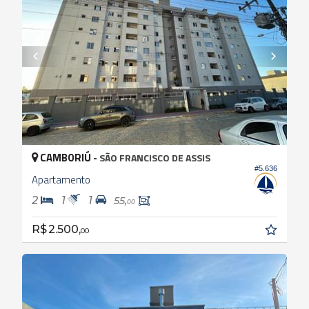
CAMBORIÚ -
SÃO FRANCISCO DE ASSIS
#5.636
Apartamento
2
1
1
55,
00
R$ 2.500,
00