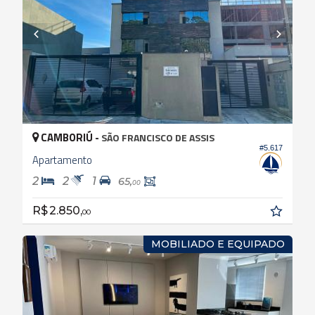
CAMBORIÚ -
SÃO FRANCISCO DE ASSIS
#5.617
Apartamento
2
2
1
65,
00
R$ 2.850,
00
MOBILIADO E EQUIPADO