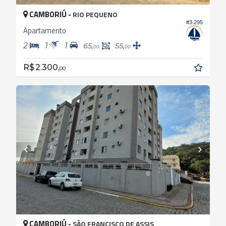
CAMBORIÚ -
RIO PEQUENO
#3.295
Apartamento
2
1
1
65,
55,
00
00
R$ 2.300,
00
CAMBORIÚ -
SÃO FRANCISCO DE ASSIS