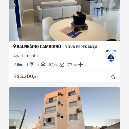
BALNEÁRIO CAMBORIÚ -
NOVA ESPERANÇA
#5.329
Apartamento
2
3
1
82,
77,
96
30
R$ 3.200,
00