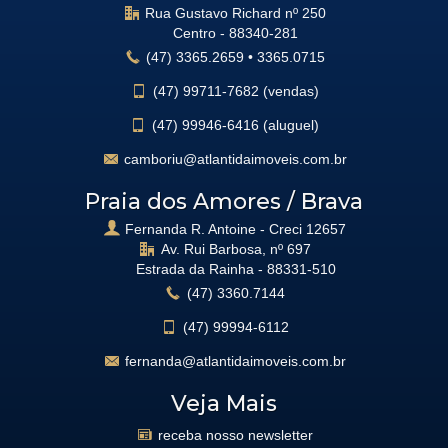
Rua Gustavo Richard nº 250
Centro -
88340-281
(47)
3365.2659
•
3365.0715
(47)
99711-7682 (vendas)
(47)
99946-6416 (aluguel)
camboriu@atlantidaimoveis.com.br
Praia dos Amores / Brava
Fernanda R. Antoine - Creci 12657
Av. Rui Barbosa, nº 697
Estrada da Rainha -
88331-510
(47)
3360.7144
(47)
99994-6112
fernanda@atlantidaimoveis.com.br
Veja Mais
receba nosso newsletter