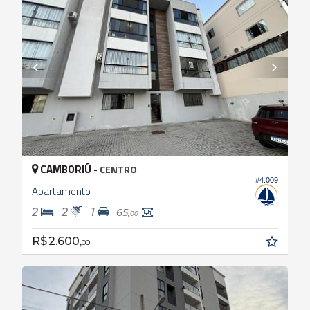
CAMBORIÚ -
CENTRO
#4.009
Apartamento
2
2
1
65,
00
R$ 2.600,
00