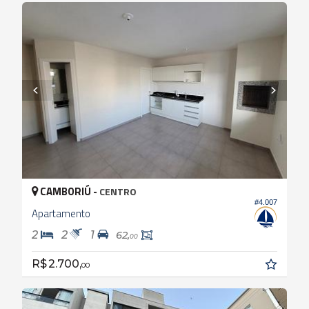
CAMBORIÚ -
CENTRO
#4.007
Apartamento
2
2
1
62,
00
R$ 2.700,
00