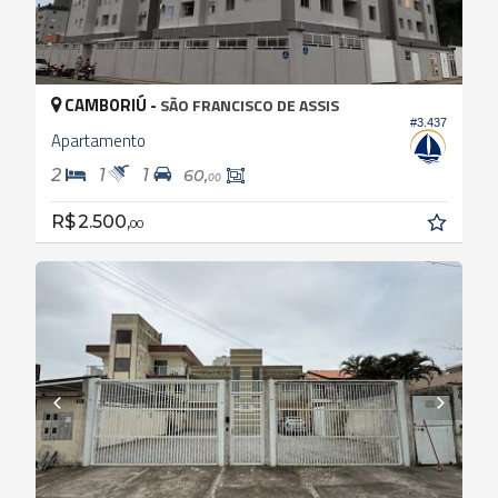
CAMBORIÚ -
SÃO FRANCISCO DE ASSIS
#3.437
Apartamento
2
1
1
60,
00
R$ 2.500,
00