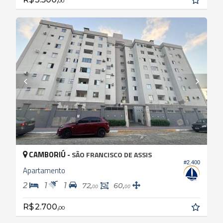
00
CAMBORIÚ -
SÃO FRANCISCO DE ASSIS
#2.400
Apartamento
2
1
1
72,
60,
00
00
R$ 2.700,
00