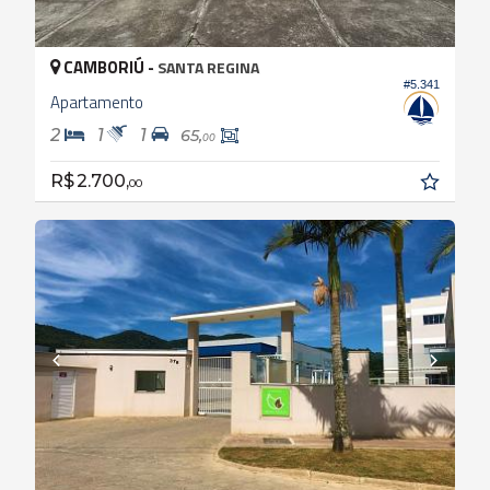
CAMBORIÚ -
SANTA REGINA
#5.341
Apartamento
2
1
1
65,
00
R$ 2.700,
00