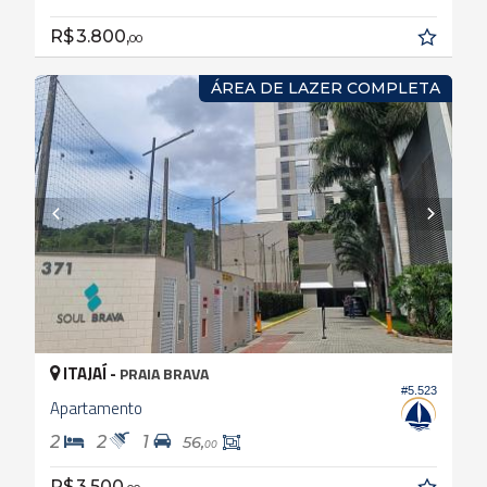
R$ 3.800,
00
ÁREA DE LAZER COMPLETA
ITAJAÍ -
PRAIA BRAVA
#5.523
Apartamento
2
2
1
56,
00
R$ 3.500,