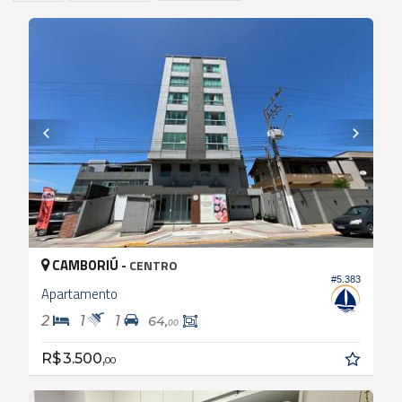
CAMBORIÚ -
CENTRO
#5.383
Apartamento
2
1
1
64,
00
R$ 3.500,
00