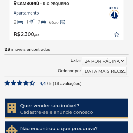
CAMBORIÚ -
RIO PEQUENO
#3.830
Apartamento
2
1
1
65,
00
R$ 2.300,
00
23
imóveis encontrados
Exibir
24 POR PÁGINA
Ordenar por
DATA MAIS RECENTE
4,4
/
5
(
18
avaliações)
Quer vender seu imóvel?
Cadastre-se e anuncie conosco
Não encontrou o que procurava?