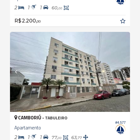
2
1
1
60,
00
R$ 2.200,
00
CAMBORIÚ -
TABULEIRO
#4.577
Apartamento
2
1
1
77,
63,
77
00