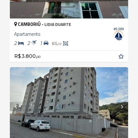
CAMBORIÚ -
LIDIA DUARTE
#5.589
Apartamento
2
2
1
65,
00
R$ 3.800,
00