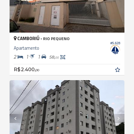
CAMBORIÚ -
RIO PEQUENO
#5.628
Apartamento
2
1
1
58,
00
R$ 2.400,
00