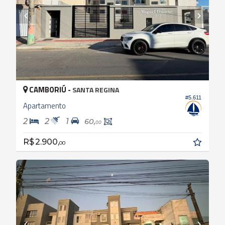
CAMBORIÚ -
SANTA REGINA
#5.611
Apartamento
2
2
1
60,
00
R$ 2.900,
00