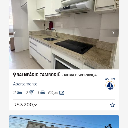
BALNEÁRIO CAMBORIÚ -
NOVA ESPERANÇA
#5.639
Apartamento
2
2
1
60,
00
R$ 3.200,
00