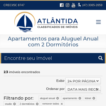
CRECI/SC 8747
(47)
3365-2659
Apartamentos para Aluguel Anual
com 2 Dormitórios
Encontre seu Imóvel
23
imóveis encontrados
Exibir
24 POR PÁGINA
Ordenar por
DATA MAIS RECENTE
Filtrando por:
aluguel anual
apartamento
kitnet
remover todos
studio
2 dormitórios