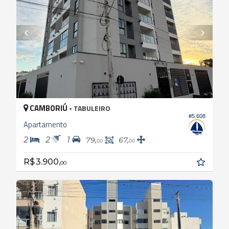
CAMBORIÚ -
TABULEIRO
#5.608
Apartamento
2
2
1
79,
67,
00
00
R$ 3.900,
00