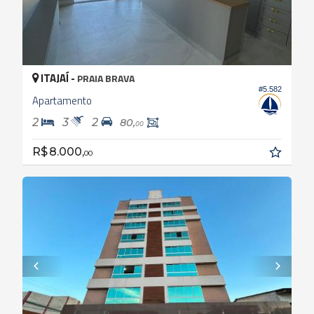
ITAJAÍ -
PRAIA BRAVA
#5.582
Apartamento
2
3
2
80,
00
R$ 8.000,
00