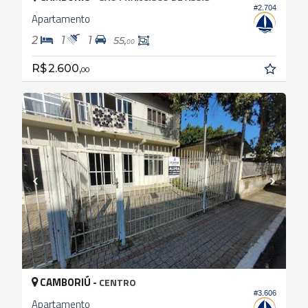
#2.704
Apartamento
2
1
1
55,
00
R$ 2.600,
00
CAMBORIÚ -
CENTRO
#3.606
Apartamento