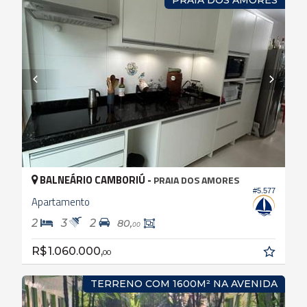
BALNEÁRIO CAMBORIÚ -
PRAIA DOS AMORES
#5.577
Apartamento
2
3
2
80,
00
R$ 1.060.000,
00
TERRENO COM 1600M² NA AVENIDA