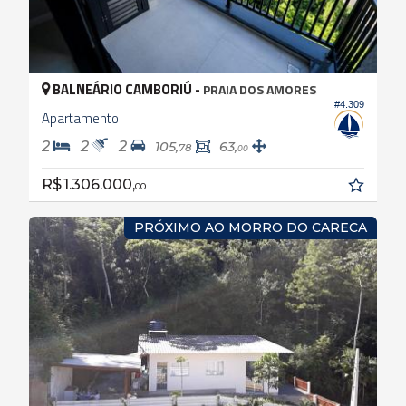
BALNEÁRIO CAMBORIÚ -
PRAIA DOS AMORES
#4.309
Apartamento
2
2
2
105,
63,
78
00
R$ 1.306.000,
00
PRÓXIMO AO MORRO DO CARECA