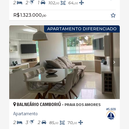
2
2
1
102,
64,
00
00
R$ 1.323.000,
00
APARTAMENTO DIFERENCIADO
BALNEÁRIO CAMBORIÚ -
PRAIA DOS AMORES
#5.609
Apartamento
2
3
2
85,
70,
00
00