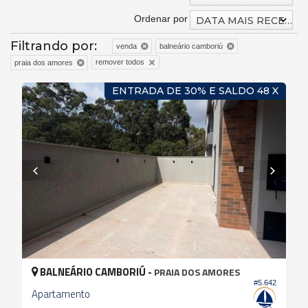
Ordenar por
DATA MAIS RECENTE
Filtrando por:
venda
balneário camboriú
remover todos
praia dos amores
ENTRADA DE 30% E SALDO 48 X
BALNEÁRIO CAMBORIÚ -
PRAIA DOS AMORES
#5.642
Apartamento