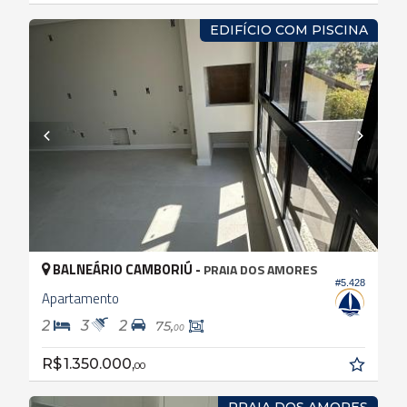
EDIFÍCIO COM PISCINA
BALNEÁRIO CAMBORIÚ -
PRAIA DOS AMORES
#5.428
Apartamento
2
3
2
75,
00
R$ 1.350.000,
00
PRAIA DOS AMORES