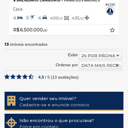
#4.530
Casa
4
5
4
400,
435,
00
00
R$ 6.500.000,
00
13
imóveis encontrados
Exibir
24 POR PÁGINA
Ordenar por
DATA MAIS RECENTE
4,5
/
5
(
13
avaliações)
Quer vender seu imóvel?
Cadastre-se e anuncie conosco
Não encontrou o que procurava?
Entre em contato