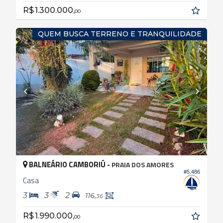
R$ 1.300.000,
00
QUEM BUSCA TERRENO E TRANQUILIDADE
BALNEÁRIO CAMBORIÚ -
PRAIA DOS AMORES
#5.486
Casa
3
3
2
116,
36
R$ 1.990.000,
00