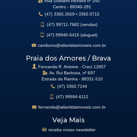
Rua Gustavo Richard nº 250
Centro -
88340-281
(47)
3365.2659
•
3365.0715
(47)
99711-7682 (vendas)
(47)
99946-6416 (aluguel)
camboriu@atlantidaimoveis.com.br
Praia dos Amores / Brava
Fernanda R. Antoine - Creci 12657
Av. Rui Barbosa, nº 697
Estrada da Rainha -
88331-510
(47)
3360.7144
(47)
99994-6112
fernanda@atlantidaimoveis.com.br
Veja Mais
receba nosso newsletter