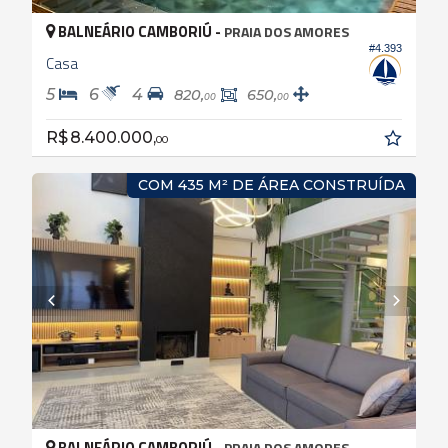
BALNEÁRIO CAMBORIÚ -
PRAIA DOS AMORES
#4.393
Casa
5
6
4
820,
650,
00
00
R$ 8.400.000,
00
COM 435 M² DE ÁREA CONSTRUÍDA
BALNEÁRIO CAMBORIÚ -
PRAIA DOS AMORES