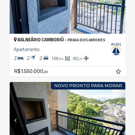
BALNEÁRIO CAMBORIÚ -
PRAIA DOS AMORES
#3.651
Apartamento
3
2
2
138,
82,
54
00
R$ 1.550.000,
00
NOVO PRONTO PARA MORAR