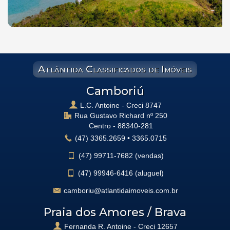
Atlântida Classificados de Imóveis
Camboriú
L.C. Antoine - Creci 8747
Rua Gustavo Richard nº 250
Centro -
88340-281
(47)
3365.2659
•
3365.0715
(47)
99711-7682 (vendas)
(47)
99946-6416 (aluguel)
camboriu@atlantidaimoveis.com.br
Praia dos Amores / Brava
Fernanda R. Antoine - Creci 12657