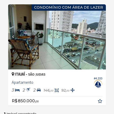
CONDOMÍNIO COM ÁREA DE LAZER
ITAJAÍ -
SÃO JUDAS
#4.333
Apartamento
3
2
2
146,
92,
00
00
R$ 850.000,
00
1
imóvel encontrado