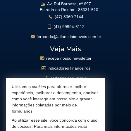
Av. Rui Barbosa, nº 697
Estrada da Rainha -
88331-510
(47)
3360.7144
(47)
99994-6112
fernanda@atlantidaimoveis.com.br
Veja Mais
receba nosso newsletter
indicadores financeiros
cadastre seu imóvel
Utilizamos
cookies
para oferecer melhor
imóveis favoritos
experiência, melhorar o desempenho, analisar
mapa de imóveis
como você interage em nosso site e gravar
informações coletadas por meio de
busca imóveis
formulários.
Facebook
Ao utilizar esse site, você concorda com o uso
de
cookies
. Para mais informações visite
Instagram