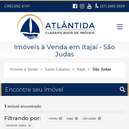
CRECI/SC 8747
(47)
3365-2659
Imóveis à Venda em Itajaí - São
Judas
Imóveis à Venda
Santa Catarina
Itajaí
São Judas
Encontre seu Imóvel
1
imóvel encontrado
Filtrando por:
venda
itajaí
são judas
remover todos