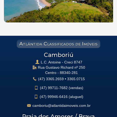
Atlântida Classificados de Imóveis
Camboriú
L.C. Antoine - Creci 8747
Rua Gustavo Richard nº 250
Centro -
88340-281
(47)
3365.2659
•
3365.0715
(47)
99711-7682 (vendas)
(47)
99946-6416 (aluguel)
camboriu@atlantidaimoveis.com.br
Praia dos Amores / Brava