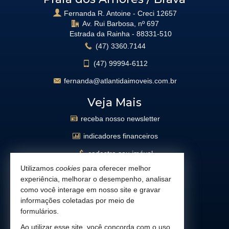
Fernanda R. Antoine - Creci 12657
Av. Rui Barbosa, nº 697
Estrada da Rainha -
88331-510
(47)
3360.7144
(47)
99994-6112
fernanda@atlantidaimoveis.com.br
Veja Mais
receba nosso newsletter
indicadores financeiros
cadastre seu imóvel
Utilizamos
cookies
para oferecer melhor
imóveis favoritos
experiência, melhorar o desempenho, analisar
mapa de imóveis
como você interage em nosso site e gravar
informações coletadas por meio de
busca imóveis
formulários.
Facebook
Ao utilizar esse site, você concorda com o uso