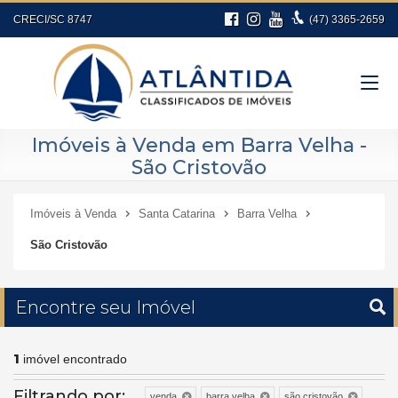
CRECI/SC 8747
(47)
3365-2659
Imóveis à Venda em Barra Velha -
São Cristovão
Imóveis à Venda
Santa Catarina
Barra Velha
São Cristovão
Encontre seu Imóvel
1
imóvel encontrado
Filtrando por:
venda
barra velha
são cristovão