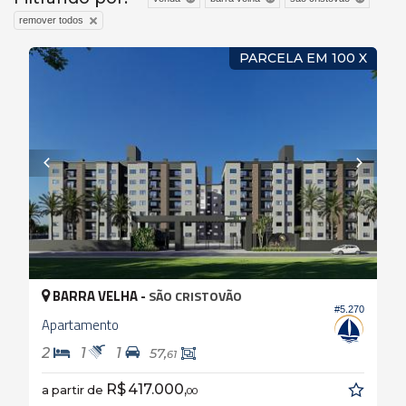
remover todos
PARCELA EM 100 X
BARRA VELHA -
SÃO CRISTOVÃO
#5.270
Apartamento
2
1
1
57,
61
R$ 417.000,
a partir de
00