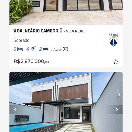
BALNEÁRIO CAMBORIÚ -
VILA REAL
#4.862
Sobrado
3
4
2
175,
00
R$ 2.670.000,
00