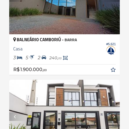
BALNEÁRIO CAMBORIÚ -
BARRA
#5.621
Casa
3
5
2
240,
00
R$ 1.900.000,
00