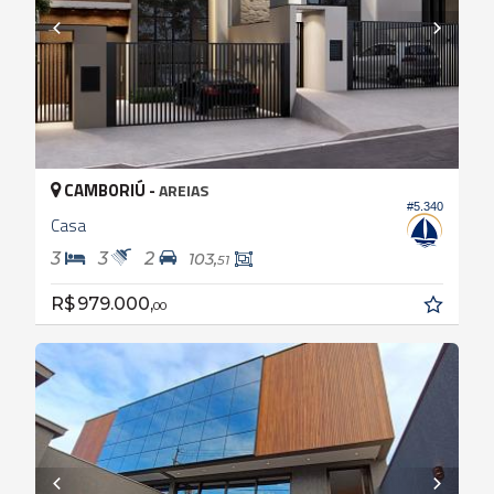
CAMBORIÚ -
AREIAS
#5.340
Casa
3
3
2
103,
51
R$ 979.000,
00