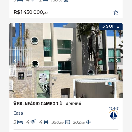
168,
00
R$ 1.450.000,
00
3 SUITE
BALNEÁRIO CAMBORIÚ -
ARIRIBÁ
#5.447
Casa
3
4
4
350,
202,
00
00