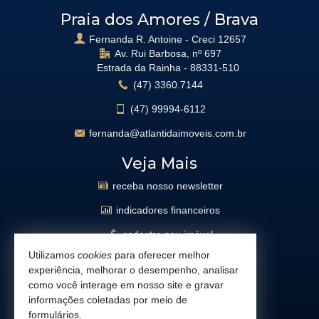
Praia dos Amores / Brava
Fernanda R. Antoine - Creci 12657
Av. Rui Barbosa, nº 697
Estrada da Rainha -
88331-510
(47)
3360.7144
(47)
99994-6112
fernanda@atlantidaimoveis.com.br
Veja Mais
receba nosso newsletter
indicadores financeiros
cadastre seu imóvel
Utilizamos
cookies
para oferecer melhor
imóveis favoritos
experiência, melhorar o desempenho, analisar
mapa de imóveis
como você interage em nosso site e gravar
informações coletadas por meio de
busca imóveis
formulários.