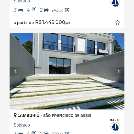
Sobrado
3
4
2
143,
00
R$ 1.449.000,
a partir de
00
CAMBORIÚ -
SÃO FRANCISCO DE ASSIS
#4.745
Sobrado
3
4
2