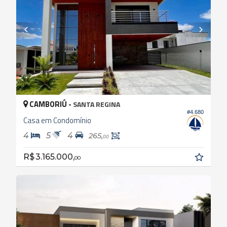
CAMBORIÚ -
SANTA REGINA
#4.680
Casa em Condomínio
4
5
4
265,
00
R$ 3.165.000,
00