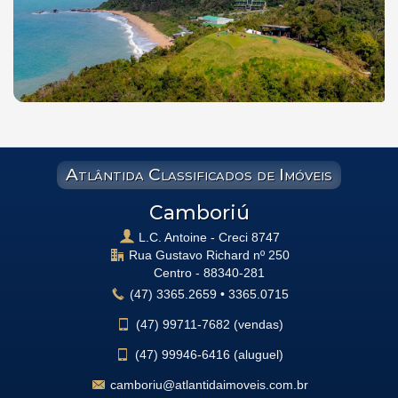
Atlântida Classificados de Imóveis
Camboriú
L.C. Antoine - Creci 8747
Rua Gustavo Richard nº 250
Centro -
88340-281
(47)
3365.2659
•
3365.0715
(47)
99711-7682 (vendas)
(47)
99946-6416 (aluguel)
camboriu@atlantidaimoveis.com.br