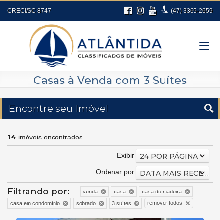
CRECI/SC 8747
(47)
3365-2659
Casas à Venda com 3 Suítes
Encontre seu Imóvel
14
imóveis encontrados
Exibir
24 POR PÁGINA
Ordenar por
DATA MAIS RECENTE
Filtrando por:
venda
casa
casa de madeira
remover todos
casa em condomínio
sobrado
3 suítes