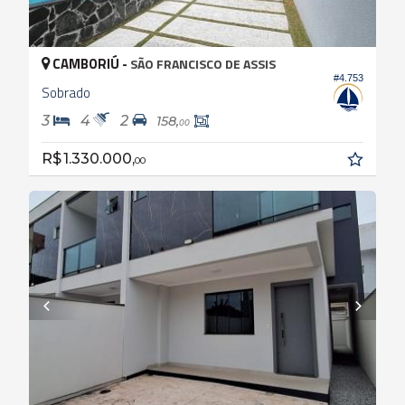
CAMBORIÚ -
SÃO FRANCISCO DE ASSIS
#4.753
Sobrado
3
4
2
158,
00
R$ 1.330.000,
00