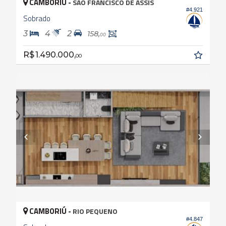
CAMBORIÚ -
SÃO FRANCISCO DE ASSIS
#4.921
Sobrado
3
4
2
158,
00
R$ 1.490.000,
00
CAMBORIÚ -
RIO PEQUENO
#4.847