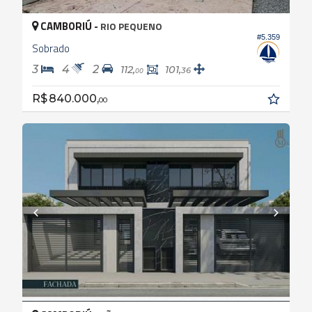
CAMBORIÚ -
RIO PEQUENO
#5.359
Sobrado
3
4
2
112,
101,
36
00
R$ 840.000,
00