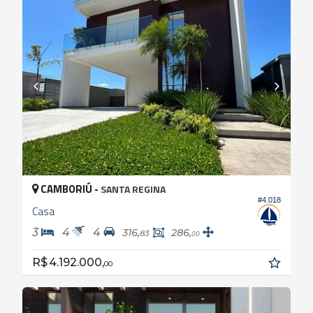
CAMBORIÚ -
SANTA REGINA
#4.018
Casa
3
4
4
316,
286,
83
00
R$ 4.192.000,
00