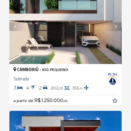
CAMBORIÚ -
RIO PEQUENO
#5.361
Sobrado
3
4
2
202,
153,
25
00
R$ 1.250.000,
a partir de
00