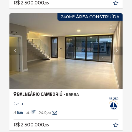
R$ 2.500.000,
00
240M² ÁREA CONSTRUÍDA
BALNEÁRIO CAMBORIÚ -
BARRA
#5.252
Casa
3
4
240,
00
R$ 2.500.000,
00