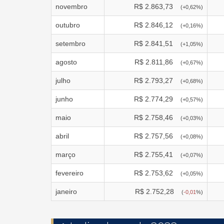
novembro
R$
2.863,73
(
+0,62
%)
outubro
R$
2.846,12
(
+0,16
%)
setembro
R$
2.841,51
(
+1,05
%)
agosto
R$
2.811,86
(
+0,67
%)
julho
R$
2.793,27
(
+0,68
%)
junho
R$
2.774,29
(
+0,57
%)
maio
R$
2.758,46
(
+0,03
%)
abril
R$
2.757,56
(
+0,08
%)
março
R$
2.755,41
(
+0,07
%)
fevereiro
R$
2.753,62
(
+0,05
%)
janeiro
R$
2.752,28
(
-0,01
%)