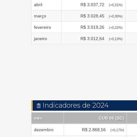
abril
R$
3.037,72
(
+0,31
%)
março
R$
3.028,45
(
+0,30
%)
fevereiro
R$
3.019,26
(
+0,22
%)
janeiro
R$
3.012,64
(
+0,13
%)
Indicadores de 2024
mês
CUB 06 (
SC
)
dezembro
R$
2.868,56
(
+0,17
%)