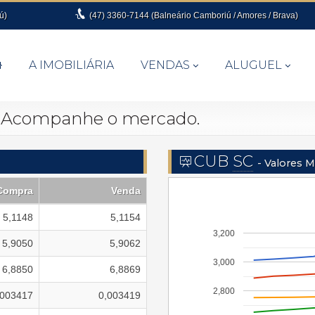
ú)
(47)
3360-7144 (Balneário Camboriú / Amores / Brava)
A IMOBILIÁRIA
VENDAS
ALUGUEL
Acompanhe o mercado.
CUB
SC
- Valores 
Compra
Venda
5,1148
5,1154
3,200
5,9050
5,9062
3,000
6,8850
6,8869
2,800
,003417
0,003419