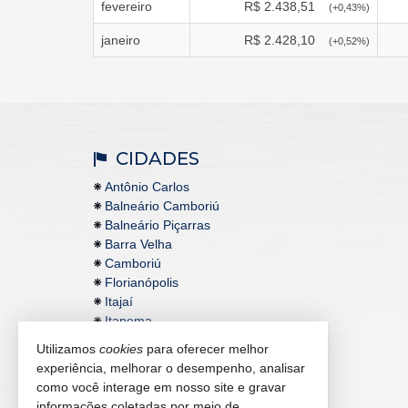
fevereiro
R$
2.438,51
(
+0,43
%)
janeiro
R$
2.428,10
(
+0,52
%)
CIDADES
Antônio Carlos
Balneário Camboriú
Balneário Piçarras
Barra Velha
Camboriú
Florianópolis
Itajaí
Itapema
Utilizamos
cookies
para oferecer melhor
experiência, melhorar o desempenho, analisar
como você interage em nosso site e gravar
informações coletadas por meio de