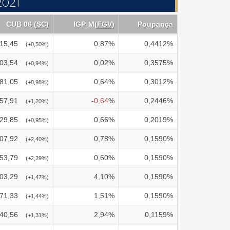
2021
CUB 06 (
SC
)
IGP-M
(
FGV
)
Poupança
15,45
0,87
%
0,4412
%
(
+0,50
%)
03,54
0,02
%
0,3575
%
(
+0,94
%)
81,05
0,64
%
0,3012
%
(
+0,98
%)
57,91
-0,64
%
0,2446
%
(
+1,20
%)
29,85
0,66
%
0,2019
%
(
+0,95
%)
07,92
0,78
%
0,1590
%
(
+2,40
%)
53,79
0,60
%
0,1590
%
(
+2,29
%)
03,29
4,10
%
0,1590
%
(
+1,47
%)
71,33
1,51
%
0,1590
%
(
+1,44
%)
40,56
2,94
%
0,1159
%
(
+1,31
%)