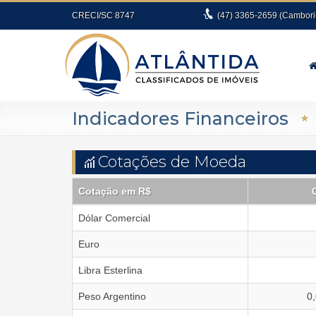
CRECI/SC 8747
(47)
3365-2659
(Cambori
Indicadores Financeiros
Cotações de Moeda
Cotação em R$
Dólar Comercial
Euro
Libra Esterlina
Peso Argentino
0