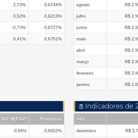
2,73
%
0,6744
%
agosto
R$
2.9
0,52
%
0,6213
%
julho
R$
2.9
-0,73
%
0,6727
%
junho
R$
2.9
0,41
%
0,6751
%
maio
R$
2.9
abril
R$
2.9
março
R$
2.9
fevereiro
R$
2.9
janeiro
R$
2.8
Indicadores de 
IGP-M
(
FGV
)
Poupança
mês
0,94
%
0,5652
%
dezembro
R$
2.