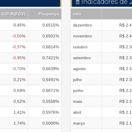
Indicadores de 
IGP-M
(
FGV
)
Poupança
mês
0,45
%
0,6515
%
dezembro
R$
2.4
-0,56
%
0,6501
%
novembro
R$
2.4
-0,97
%
0,6814
%
outubro
R$
2.3
-0,95
%
0,7421
%
setembro
R$
2.3
-0,70
%
0,6639
%
agosto
R$
2.3
0,21
%
0,6491
%
julho
R$
2.3
0,59
%
0,6671
%
junho
R$
2.2
0,52
%
0,5558
%
maio
R$
2.2
1,41
%
0,5976
%
abril
R$
2.1
1,74
%
0,5000
%
março
R$
2.1