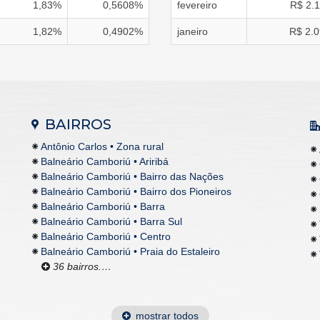
1,83
%
0,5608
%
fevereiro
R$
2.
1,82
%
0,4902
%
janeiro
R$
2.0
BAIRROS
Antônio Carlos • Zona rural
Balneário Camboriú • Ariribá
Balneário Camboriú • Bairro das Nações
Balneário Camboriú • Bairro dos Pioneiros
Balneário Camboriú • Barra
Balneário Camboriú • Barra Sul
Balneário Camboriú • Centro
Balneário Camboriú • Praia do Estaleiro
36 bairros.…
mostrar todos