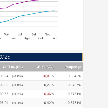
Mai
Jul
Set
Nov
br
Jun
Ago
Out
Dez
2025
CUB 06 (
SC
)
IGP-M
(
FGV
)
Poupança
08,84
-0,01
%
0,6642
%
(
+0,19
%)
03,02
0,27
%
0,6767
%
(
+0,12
%)
99,38
-0,36
%
0,6751
%
(
+0,21
%)
93,04
0,42
%
0,6731
%
(
+0,50
%)