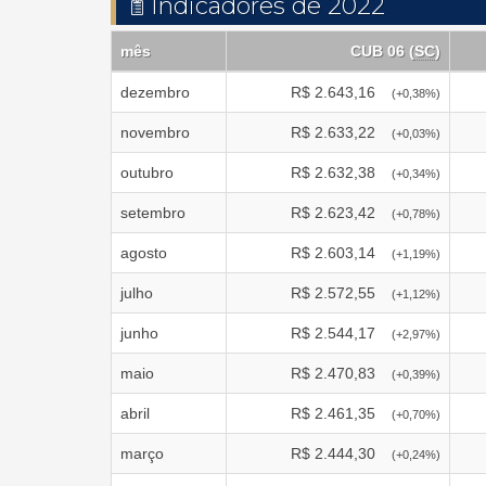
Indicadores de 2022
mês
CUB 06 (
SC
)
dezembro
R$
2.643,16
(
+0,38
%)
novembro
R$
2.633,22
(
+0,03
%)
outubro
R$
2.632,38
(
+0,34
%)
setembro
R$
2.623,42
(
+0,78
%)
agosto
R$
2.603,14
(
+1,19
%)
julho
R$
2.572,55
(
+1,12
%)
junho
R$
2.544,17
(
+2,97
%)
maio
R$
2.470,83
(
+0,39
%)
abril
R$
2.461,35
(
+0,70
%)
março
R$
2.444,30
(
+0,24
%)