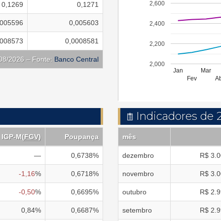
2,600
0,1269
0,1271
,005596
0,005603
2,400
0008573
0,0008581
2,200
/08/2026 – Fonte:
Banco Central
2,000
Jan
Mar
Fev
A
Indicadores de 
IGP-M
(
FGV
)
Poupança
mês
—
0,6738
%
dezembro
R$
3.0
-1,16
%
0,6718
%
novembro
R$
3.0
-0,50
%
0,6695
%
outubro
R$
2.9
0,84
%
0,6687
%
setembro
R$
2.9