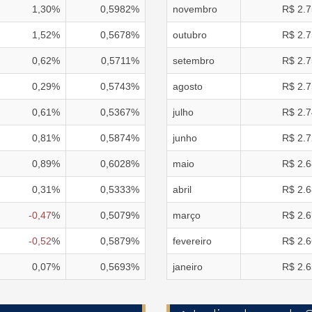
1,30
%
0,5982
%
novembro
R$
2.7
1,52
%
0,5678
%
outubro
R$
2.7
0,62
%
0,5711
%
setembro
R$
2.7
0,29
%
0,5743
%
agosto
R$
2.7
0,61
%
0,5367
%
julho
R$
2.7
0,81
%
0,5874
%
junho
R$
2.7
0,89
%
0,6028
%
maio
R$
2.6
0,31
%
0,5333
%
abril
R$
2.6
-0,47
%
0,5079
%
março
R$
2.6
-0,52
%
0,5879
%
fevereiro
R$
2.6
0,07
%
0,5693
%
janeiro
R$
2.6