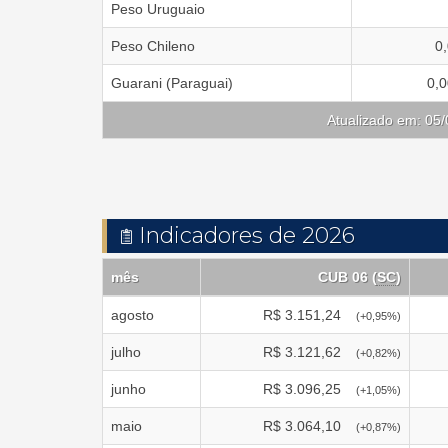
Peso Uruguaio
Peso Chileno
0
Guarani (Paraguai)
0,
Atualizado em: 05
Indicadores de 2026
mês
CUB 06 (
SC
)
agosto
R$
3.151,24
(
+0,95
%)
julho
R$
3.121,62
(
+0,82
%)
junho
R$
3.096,25
(
+1,05
%)
maio
R$
3.064,10
(
+0,87
%)