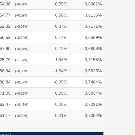
54,98
0,59
%
0,6061
%
(
+0,01
%)
54,77
0,50
%
0,6136
%
(
+0,09
%)
52,32
0,37
%
0,7171
%
(
+0,07
%)
50,52
-0,14
%
0,6589
%
(
+0,10
%)
47,90
-0,72
%
0,6808
%
(
+0,81
%)
25,79
-1,93
%
0,7158
%
(
+1,37
%)
88,94
-1,84
%
0,5825
%
(
+0,30
%)
80,84
-0,95
%
0,7404
%
(
+0,37
%)
71,09
0,05
%
0,5834
%
(
+0,32
%)
62,47
-0,06
%
0,7091
%
(
+0,43
%)
51,17
0,21
%
0,7082
%
(
+0,30
%)