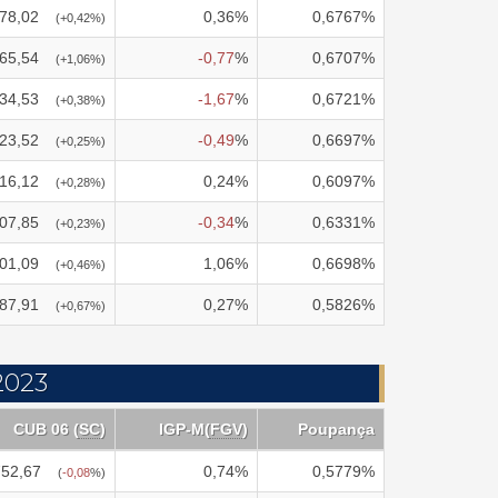
78,02
0,36
%
0,6767
%
(
+0,42
%)
65,54
-0,77
%
0,6707
%
(
+1,06
%)
34,53
-1,67
%
0,6721
%
(
+0,38
%)
23,52
-0,49
%
0,6697
%
(
+0,25
%)
16,12
0,24
%
0,6097
%
(
+0,28
%)
07,85
-0,34
%
0,6331
%
(
+0,23
%)
01,09
1,06
%
0,6698
%
(
+0,46
%)
87,91
0,27
%
0,5826
%
(
+0,67
%)
2023
CUB 06 (
SC
)
IGP-M
(
FGV
)
Poupança
752,67
0,74
%
0,5779
%
(
-0,08
%)