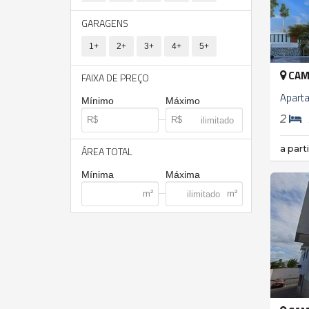
GARAGENS
1+
2+
3+
4+
5+
CAM
FAIXA DE PREÇO
Apart
Mínimo
Máximo
2
a part
ÁREA TOTAL
Mínima
Máxima