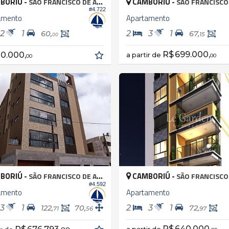
BORIÚ -
CAMBORIÚ -
SÃO FRANCISCO DE ASSIS
SÃO FRANCISCO DE
#4.722
amento
Apartamento
2
1
2
3
1
60,
67,
15
00
R$ 699.000,
0.000,
a partir de
00
00
BORIÚ -
CAMBORIÚ -
SÃO FRANCISCO DE ASSIS
SÃO FRANCISCO DE
#4.592
amento
Apartamento
3
1
2
3
1
122,
70,
72,
71
56
97
R$ 640.000,