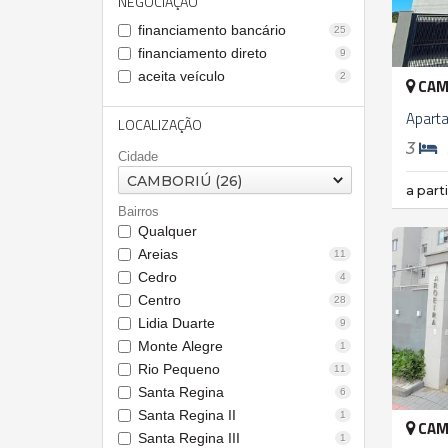
NEGOCIAÇÃO
financiamento bancário
25
financiamento direto
9
aceita veículo
2
CAM
Apart
LOCALIZAÇÃO
3
Cidade
CAMBORIÚ (26)
a part
Bairros
Qualquer
Areias
11
Cedro
4
Centro
28
Lidia Duarte
9
Monte Alegre
1
Rio Pequeno
11
Santa Regina
6
Santa Regina II
1
CAM
Santa Regina III
1