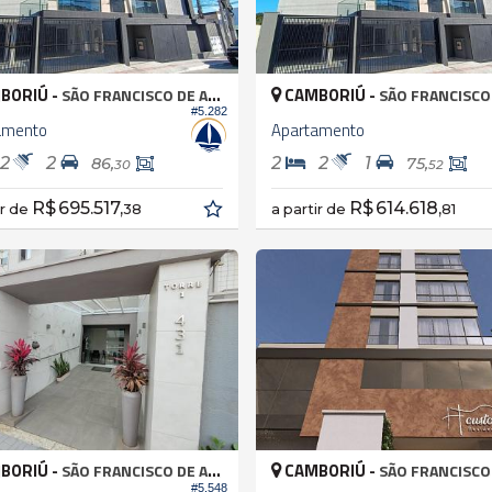
BORIÚ -
CAMBORIÚ -
SÃO FRANCISCO DE ASSIS
SÃO FRANCISCO DE
#5.282
amento
Apartamento
2
2
2
2
1
86,
75,
30
52
R$ 695.517,
R$ 614.618,
ir de
38
a partir de
81
BORIÚ -
CAMBORIÚ -
SÃO FRANCISCO DE ASSIS
SÃO FRANCISCO DE
#5.548