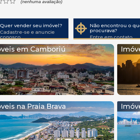
(nenhuma avaliação)
Quer vender seu imóvel?
Não encontrou o qu
procurava?
Cadastre-se e anuncie
conosco
Entre em contato
veis em Camboriú
Imóv
veis na Praia Brava
Imóve