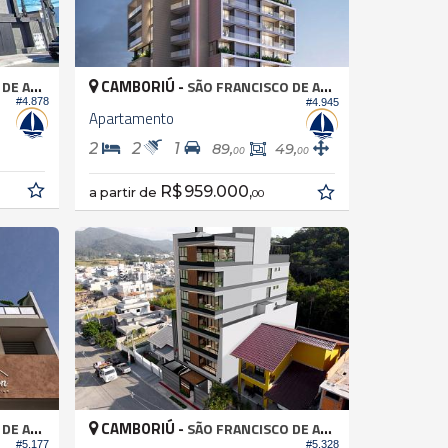
CAMBORIÚ -
 ASSIS
SÃO FRANCISCO DE ASSIS
#4.878
#4.945
Apartamento
2
2
1
89,
49,
00
00
R$ 959.000,
a partir de
00
CAMBORIÚ -
 ASSIS
SÃO FRANCISCO DE ASSIS
#5.177
#5.328