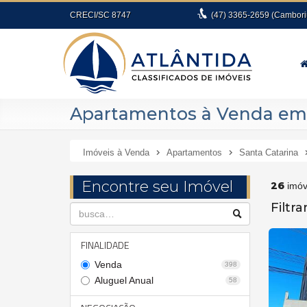
CRECI/SC 8747
(47)
3365-2659
(Cambori
Apartamentos à Venda em C
Imóveis à Venda
Apartamentos
Santa Catarina
Encontre seu Imóvel
26
imóv
Filtr
FINALIDADE
Venda
398
Aluguel Anual
58