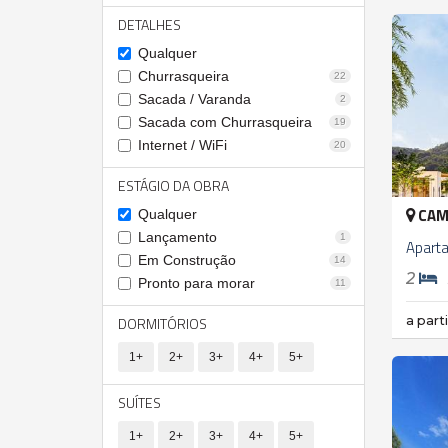
DETALHES
Qualquer
Churrasqueira
22
Sacada / Varanda
2
Sacada com Churrasqueira
19
Internet / WiFi
20
ESTÁGIO DA OBRA
CAM
Qualquer
Lançamento
1
Apart
Em Construção
14
2
Pronto para morar
11
DORMITÓRIOS
a part
1+
2+
3+
4+
5+
SUÍTES
1+
2+
3+
4+
5+