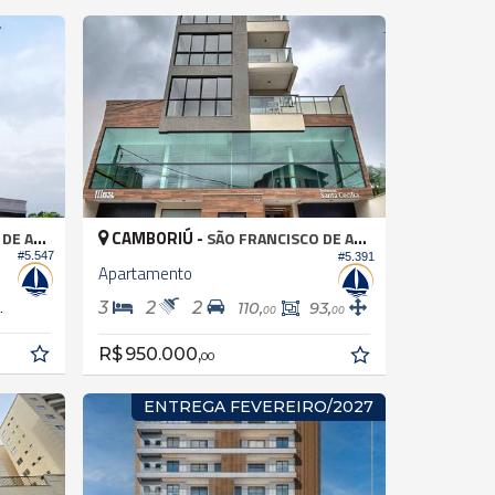
CAMBORIÚ -
 ASSIS
SÃO FRANCISCO DE ASSIS
#5.547
#5.391
Apartamento
3
2
2
2,
110,
93,
70
00
00
R$ 950.000,
00
ENTREGA FEVEREIRO/2027