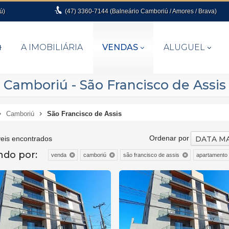
ú)
(47)
3360-7144 (Balneário Camboriú / Amores / Brava)
A IMOBILIÁRIA
VENDAS
ALUGUEL
amboriú - São Francisco de Assis
Camboriú
São Francisco de Assis
Ordenar por
eis encontrados
ando por:
venda
camboriú
são francisco de assis
apartamento