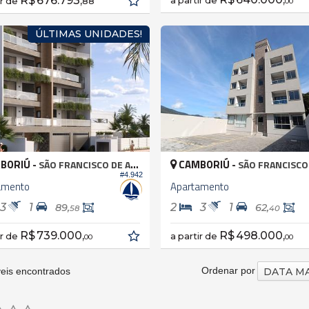
R$ 676.793,
a partir de
ir de
88
00
ÚLTIMAS UNIDADES!
BORIÚ -
CAMBORIÚ -
SÃO FRANCISCO DE ASSIS
SÃO FRANCISCO DE
#4.942
amento
Apartamento
3
1
2
3
1
89,
62,
58
40
R$ 739.000,
R$ 498.000,
ir de
a partir de
00
00
Ordenar por
eis encontrados