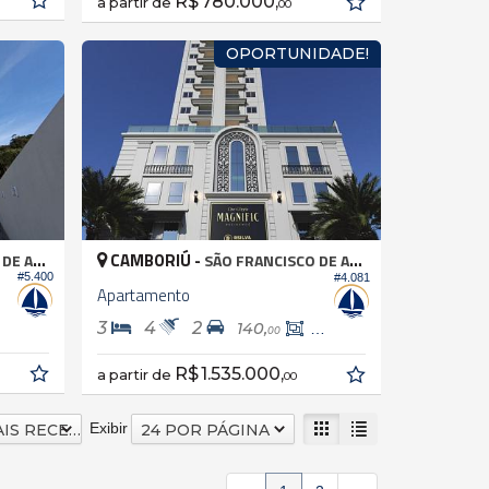
R$ 780.000,
a partir de
00
OPORTUNIDADE!
CAMBORIÚ -
 ASSIS
SÃO FRANCISCO DE ASSIS
#5.400
#4.081
Apartamento
3
4
2
140,
113,
74
00
R$ 1.535.000,
a partir de
00
Exibir
DATA MAIS RECENTE
24 POR PÁGINA