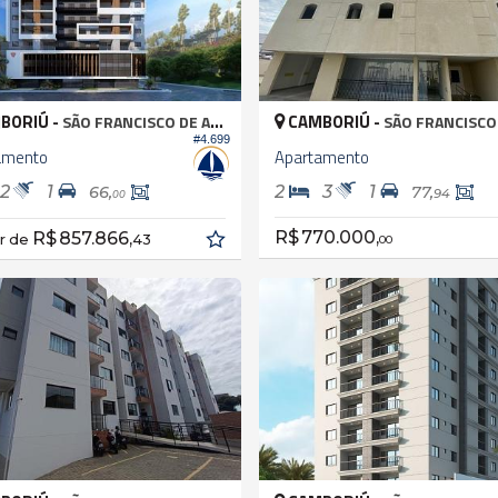
BORIÚ -
CAMBORIÚ -
SÃO FRANCISCO DE ASSIS
SÃO FRANCISCO DE
#4.699
amento
Apartamento
2
1
2
3
1
66,
77,
94
00
R$ 770.000,
R$ 857.866,
ir de
43
00