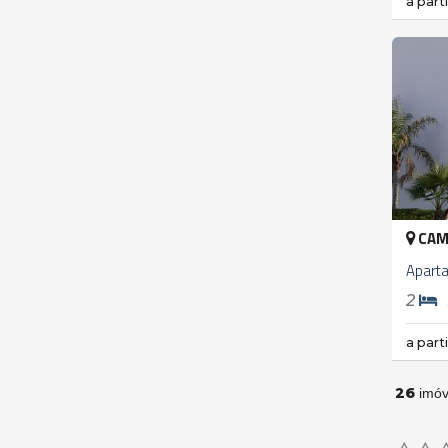
a part
CAM
Apart
2
a part
26
imóv