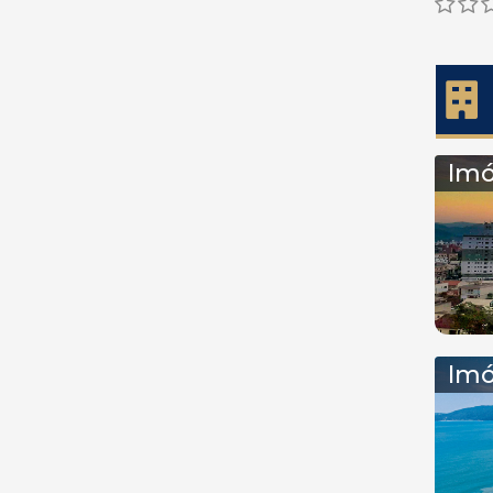
Imó
Imó