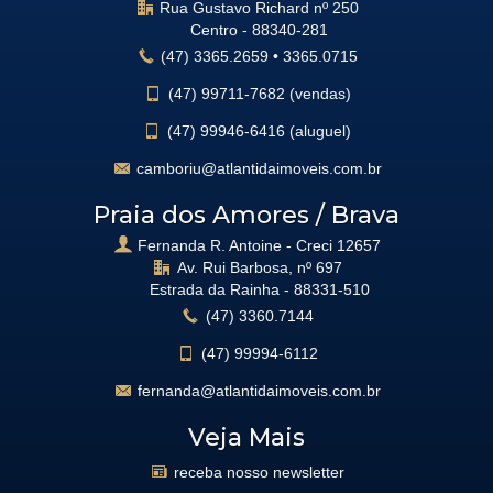
Rua Gustavo Richard nº 250
Centro -
88340-281
(47)
3365.2659
•
3365.0715
(47)
99711-7682 (vendas)
(47)
99946-6416 (aluguel)
camboriu@atlantidaimoveis.com.br
Praia dos Amores / Brava
Fernanda R. Antoine - Creci 12657
Av. Rui Barbosa, nº 697
Estrada da Rainha -
88331-510
(47)
3360.7144
(47)
99994-6112
fernanda@atlantidaimoveis.com.br
Veja Mais
receba nosso newsletter