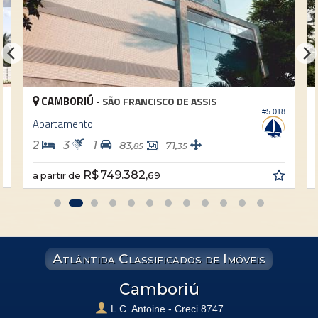
CAMBORIÚ -
SÃO FRANCISCO DE ASSIS
2
#5.018
Apartamento
2
3
1
83,
71,
85
35
R$ 749.382,
a partir de
69
Atlântida Classificados de Imóveis
Camboriú
L.C. Antoine - Creci 8747