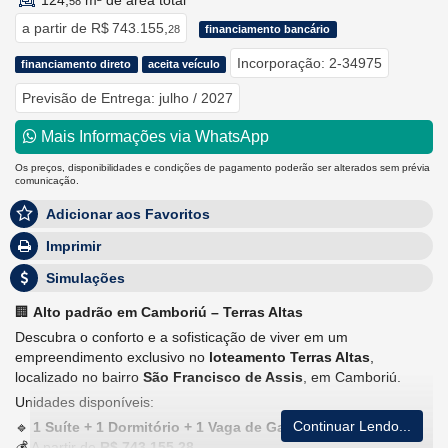
124,
m² de área total
58
a partir de
R$ 743.155,
28
financiamento bancário
Incorporação: 2-34975
financiamento direto
aceita veículo
Previsão de Entrega: julho / 2027
Mais Informações via WhatsApp
Os preços, disponibilidades e condições de pagamento poderão ser alterados sem prévia
comunicação.
Adicionar aos Favoritos
Imprimir
Simulações
🏢
Alto padrão em Camboriú – Terras Altas
Descubra o conforto e a sofisticação de viver em um
empreendimento exclusivo no
loteamento Terras Altas
,
localizado no bairro
São Francisco de Assis
, em Camboriú.
Unidades disponíveis:
Continuar Lendo...
🔹
1 Suíte + 1 Dormitório + 1 Vaga de Garagem
💰 A partir de
R$ 743.155,28