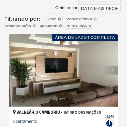
Ordenar por
DATA MAIS RECENTE
Filtrando por:
venda
balneário camboriú
remover todos
bairro das nações
apartamento
ÁREA DE LAZER COMPLETA
BALNEÁRIO CAMBORIÚ -
BAIRRO DAS NAÇÕES
#4.970
Apartamento