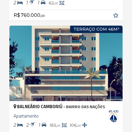
2
1
1
62,
00
R$ 760.000,
00
TERRAÇO COM 46M²
BALNEÁRIO CAMBORIÚ -
BAIRRO DAS NAÇÕES
#5.430
Apartamento
2
2
1
165,
106,
00
00