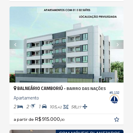
BALNEÁRIO CAMBORIÚ -
BAIRRO DAS NAÇÕES
#5.132
Apartamento
2
2
1
105,
58,
42
27
R$ 915.000,
a partir de
00