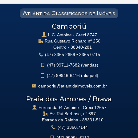
Atlântida Classificados de Imóveis
Camboriú
L.C. Antoine - Creci 8747
Rua Gustavo Richard nº 250
Centro -
88340-281
(47)
3365.2659
•
3365.0715
(47)
99711-7682 (vendas)
(47)
99946-6416 (aluguel)
camboriu@atlantidaimoveis.com.br
Praia dos Amores / Brava
Fernanda R. Antoine - Creci 12657
Av. Rui Barbosa, nº 697
Estrada da Rainha -
88331-510
(47)
3360.7144
(47)
99994-6112