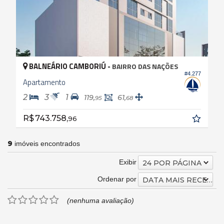
BALNEÁRIO CAMBORIÚ -
BAIRRO DAS NAÇÕES
#4.277
Apartamento
2
3
1
119,
61,
95
68
R$ 743.758,
96
9
imóveis encontrados
Exibir
24 POR PÁGINA
Ordenar por
DATA MAIS RECENTE
(nenhuma avaliação)