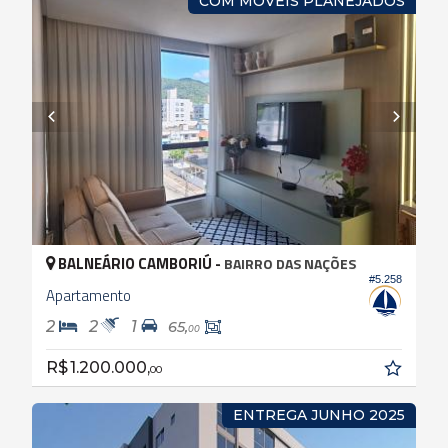
COM MÓVEIS PLANEJADOS
BALNEÁRIO CAMBORIÚ -
BAIRRO DAS NAÇÕES
#5.258
Apartamento
2
2
1
65,
00
R$ 1.200.000,
00
ENTREGA JUNHO 2025