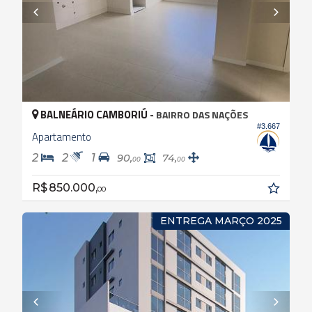
BALNEÁRIO CAMBORIÚ -
BAIRRO DAS NAÇÕES
#3.667
Apartamento
2
2
1
90,
74,
00
00
R$ 850.000,
00
ENTREGA MARÇO 2025