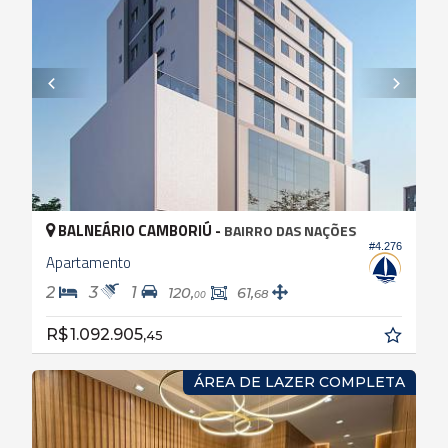
BALNEÁRIO CAMBORIÚ -
BAIRRO DAS NAÇÕES
#4.276
Apartamento
2
3
1
120,
61,
68
00
R$ 1.092.905,
45
ÁREA DE LAZER COMPLETA