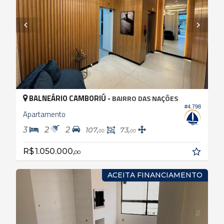
BALNEÁRIO CAMBORIÚ -
BAIRRO DAS NAÇÕES
#4.798
Apartamento
3
2
2
107,
73,
00
00
R$ 1.050.000,
00
ACEITA FINANCIAMENTO