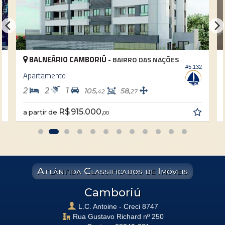
BALNEÁRIO CAMBORIÚ -
BAIRRO DAS NAÇÕES
#5.132
0
Apartamento
2
2
1
105,
58,
42
27
R$ 915.000,
a partir de
00
Atlântida Classificados de Imóveis
Camboriú
L.C. Antoine - Creci 8747
Rua Gustavo Richard nº 250