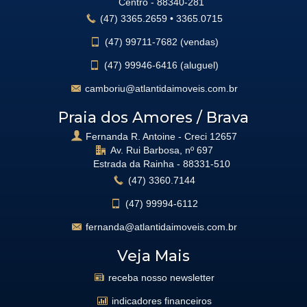
Centro -
88340-281
(47)
3365.2659
•
3365.0715
(47)
99711-7682 (vendas)
(47)
99946-6416 (aluguel)
camboriu@atlantidaimoveis.com.br
Praia dos Amores / Brava
Fernanda R. Antoine - Creci 12657
Av. Rui Barbosa, nº 697
Estrada da Rainha -
88331-510
(47)
3360.7144
(47)
99994-6112
fernanda@atlantidaimoveis.com.br
Veja Mais
receba nosso newsletter
indicadores financeiros