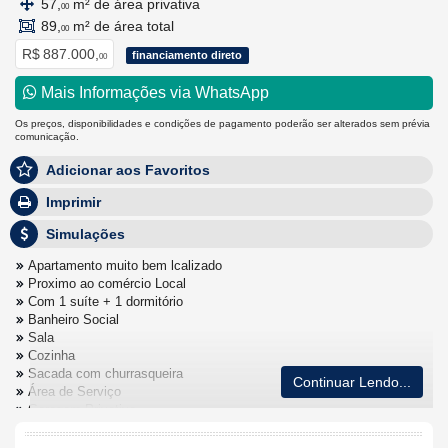
57,
m² de área privativa
00
89,
m² de área total
00
R$ 887.000,
financiamento direto
00
Mais Informações via WhatsApp
Os preços, disponibilidades e condições de pagamento poderão ser alterados sem prévia
comunicação.
Adicionar aos Favoritos
Imprimir
Simulações
Apartamento muito bem lcalizado
Proximo ao comércio Local
Com 1 suíte + 1 dormitório
Banheiro Social
Sala
Cozinha
Sacada com churrasqueira
Continuar Lendo...
Área de Serviço
Garagem Privativa