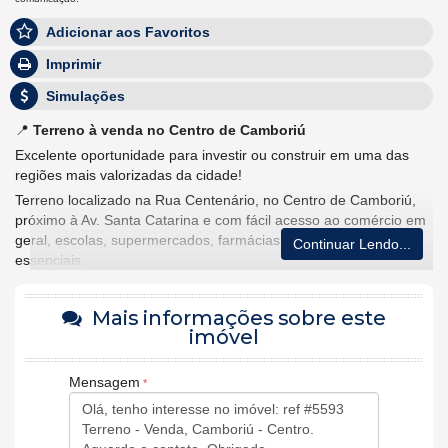
Adicionar aos Favoritos
Imprimir
Simulações
📍
Terreno à venda no Centro de Camboriú
Excelente oportunidade para investir ou construir em uma das
regiões mais valorizadas da cidade!
Terreno localizado na Rua Centenário, no Centro de Camboriú,
próximo à Av. Santa Catarina e com fácil acesso ao comércio em
geral, escolas, supermercados, farmácias e demais serviços
Continuar Lendo...
essenciais.
📐
Área total:
311,12m²
📏
Frente:
12,60 metros
Mais informações sobre este
💰
Valor:
R$ 650.000,00
imóvel
✔
Condição de pagamento:
50% de entrada e saldo em 6
parcelas mensais ou via financiamento bancário
Mensagem
Ideal para quem busca um terreno bem localizado, com
excelente potencial de valorização e pronto para receber seu
projeto residencial ou comercial.