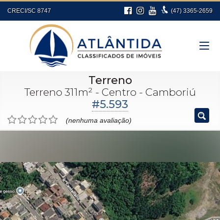
CRECI/SC 8747
(47)
3365-2659
Terreno
Terreno 311m² - Centro - Camboriú
#5.593
(nenhuma avaliação)