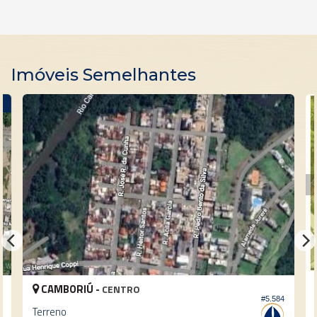
Imóveis Semelhantes
!
CAMBORIÚ -
CENTRO
#5.584
3
Terreno