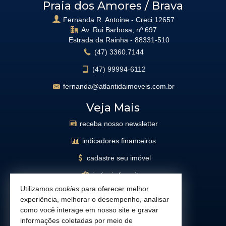
Praia dos Amores / Brava
Fernanda R. Antoine - Creci 12657
Av. Rui Barbosa, nº 697
Estrada da Rainha -
88331-510
(47)
3360.7144
(47)
99994-6112
fernanda@atlantidaimoveis.com.br
Veja Mais
receba nosso newsletter
indicadores financeiros
cadastre seu imóvel
imóveis favoritos
Utilizamos
cookies
para oferecer melhor
mapa de imóveis
experiência, melhorar o desempenho, analisar
busca imóveis
como você interage em nosso site e gravar
informações coletadas por meio de