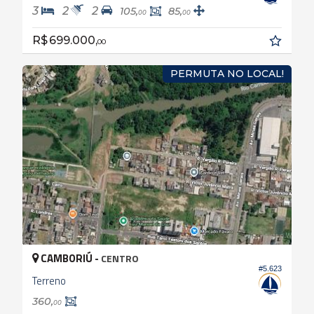
3
2
2
105,
85,
00
00
R$ 699.000,
00
PERMUTA NO LOCAL!
CAMBORIÚ -
CENTRO
#5.623
Terreno
360,
00