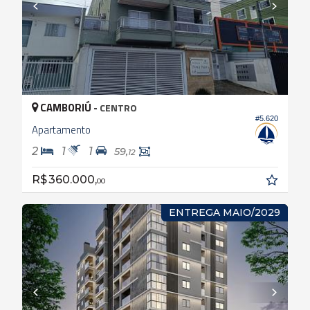
CAMBORIÚ -
CENTRO
#5.620
Apartamento
2
1
1
59,
12
R$ 360.000,
00
ENTREGA MAIO/2029