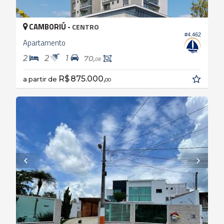
CAMBORIÚ -
CENTRO
#4.462
Apartamento
2
2
1
70,
08
R$ 875.000,
a partir de
00