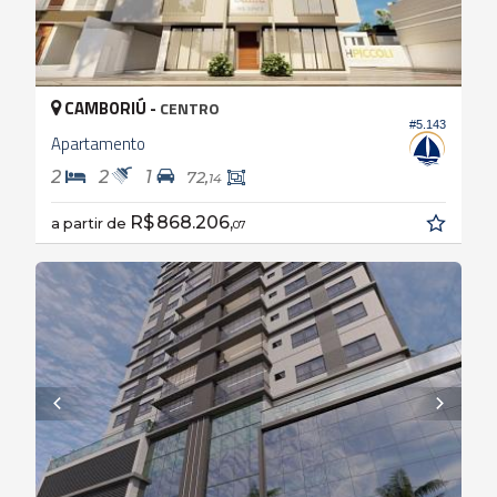
CAMBORIÚ -
CENTRO
#5.143
Apartamento
2
2
1
72,
14
R$ 868.206,
a partir de
07