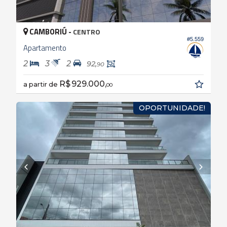
CAMBORIÚ -
CENTRO
#5.559
Apartamento
2
3
2
92,
90
R$ 929.000,
a partir de
00
OPORTUNIDADE!