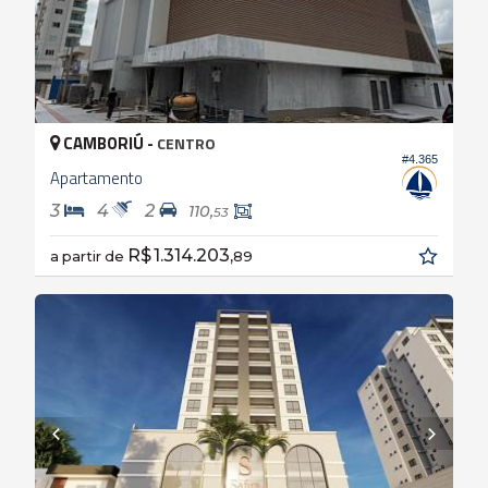
CAMBORIÚ -
CENTRO
#4.365
Apartamento
3
4
2
110,
53
R$ 1.314.203,
a partir de
89