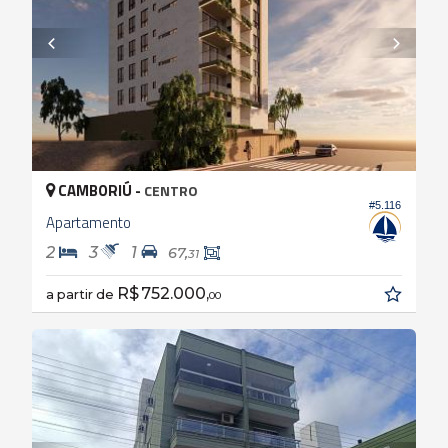
CAMBORIÚ -
CENTRO
#5.116
Apartamento
2
3
1
67,
31
R$ 752.000,
a partir de
00