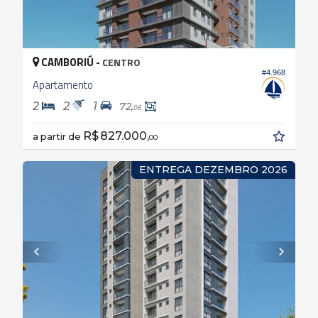
CAMBORIÚ -
CENTRO
#4.968
Apartamento
2
2
1
72,
06
R$ 827.000,
a partir de
00
ENTREGA DEZEMBRO 2026