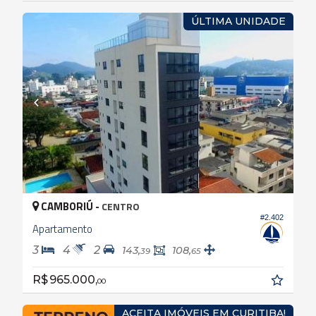
ÚLTIMA UNIDADE
CAMBORIÚ -
CENTRO
#2.402
Apartamento
3
4
2
143,
108,
39
65
R$ 965.000,
00
ACEITA IMÓVEIS EM CURITIBA!