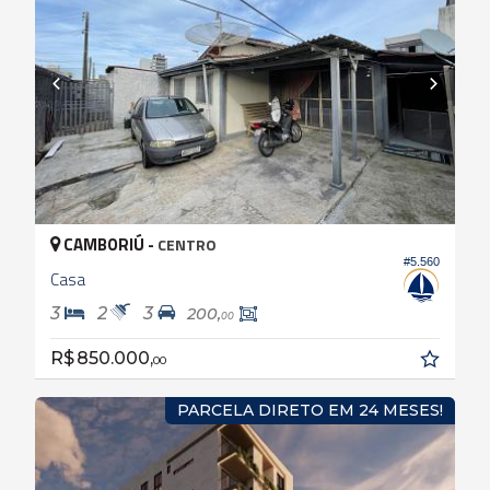
CAMBORIÚ -
CENTRO
#5.560
Casa
3
2
3
200,
00
R$ 850.000,
00
PARCELA DIRETO EM 24 MESES!