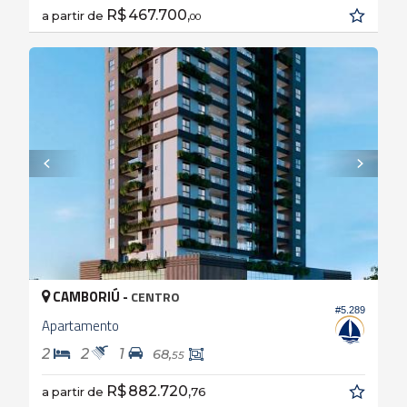
R$ 467.700,
a partir de
00
CAMBORIÚ -
CENTRO
#5.289
Apartamento
2
2
1
68,
55
R$ 882.720,
a partir de
76