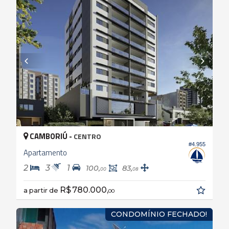
CAMBORIÚ -
CENTRO
#4.955
Apartamento
2
3
1
100,
83,
00
08
R$ 780.000,
a partir de
00
CONDOMÍNIO FECHADO!