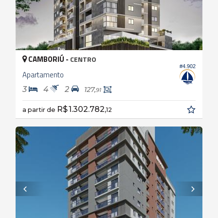
CAMBORIÚ -
CENTRO
#4.902
Apartamento
3
4
2
127,
91
R$ 1.302.782,
a partir de
12