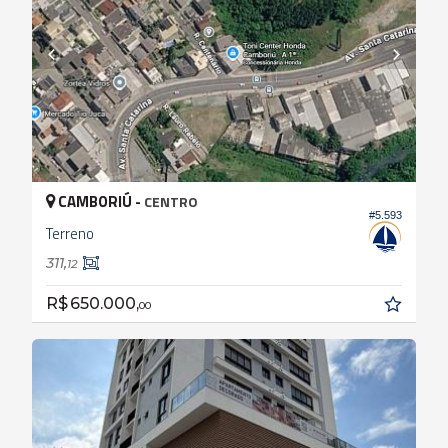
CAMBORIÚ -
CENTRO
#5.593
Terreno
311,
12
R$ 650.000,
00