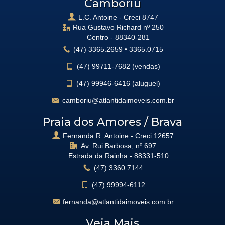
Camboriú
L.C. Antoine - Creci 8747
Rua Gustavo Richard nº 250
Centro -
88340-281
(47)
3365.2659
•
3365.0715
(47)
99711-7682 (vendas)
(47)
99946-6416 (aluguel)
camboriu@atlantidaimoveis.com.br
Praia dos Amores / Brava
Fernanda R. Antoine - Creci 12657
Av. Rui Barbosa, nº 697
Estrada da Rainha -
88331-510
(47)
3360.7144
(47)
99994-6112
fernanda@atlantidaimoveis.com.br
Veja Mais