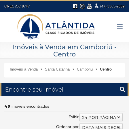
CRECI/SC 8747
(47)
3365-2659
Imóveis à Venda em Camboriú -
Centro
Imóveis à Venda
Santa Catarina
Camboriú
Centro
Encontre seu Imóvel
49
imóveis encontrados
Exibir
24 POR PÁGINA
Ordenar por
DATA MAIS RECENTE