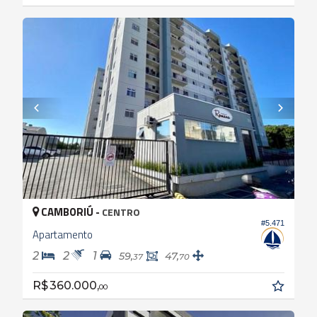
CAMBORIÚ -
CENTRO
#5.471
Apartamento
2
2
1
59,
47,
37
70
R$ 360.000,
00