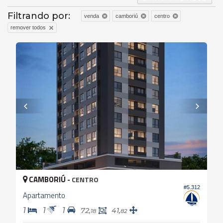
Filtrando por:
venda
camboriú
centro
remover todos
CAMBORIÚ -
CENTRO
#5.312
Apartamento
1
1
1
72,
41,
18
82