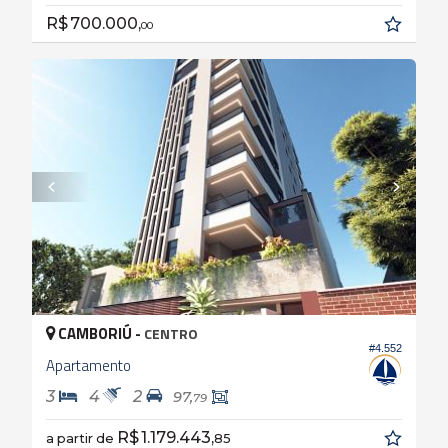
R$ 700.000,
00
CAMBORIÚ -
CENTRO
#4.552
Apartamento
3
4
2
97,
79
R$ 1.179.443,
a partir de
85