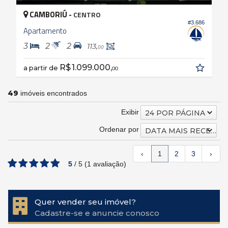
CAMBORIÚ -
CENTRO
#3.686
Apartamento
3
2
2
113,
00
R$ 1.099.000,
a partir de
00
49
imóveis encontrados
Exibir
24 POR PÁGINA
Ordenar por
DATA MAIS RECENTE
‹
1
2
3
›
5
/
5
(
1
avaliação)
Quer vender seu imóvel?
Cadastre-se e anuncie conosco