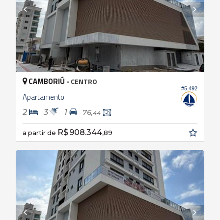
CAMBORIÚ -
CENTRO
#5.492
Apartamento
2
3
1
76,
44
R$ 908.344,
a partir de
89