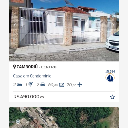
CAMBORIÚ -
CENTRO
#5.594
Casa em Condomínio
2
1
2
80,
70,
00
00
R$ 490.000,
00