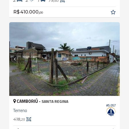
2
2
1
79,
60
R$ 410.000,
00
CAMBORIÚ -
SANTA REGINA
#5.057
Terreno
418,
25