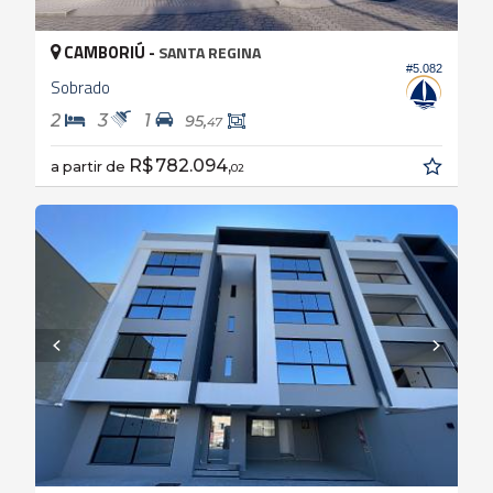
CAMBORIÚ -
SANTA REGINA
#5.082
Sobrado
2
3
1
95,
47
R$ 782.094,
a partir de
02