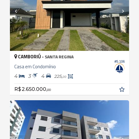
CAMBORIÚ -
SANTA REGINA
#5.106
Casa em Condomínio
4
3
4
225,
00
R$ 2.650.000,
00