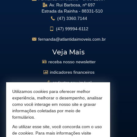
Av. Rui Barbosa, nº 697
Estrada da Rainha -
88331-510
(47)
3360.7144
(47)
99994-6112
fernanda@atlantidaimoveis.com.br
Veja Mais
receba nosso newsletter
indicadores financeiros
cadastre seu imóvel
Utilizamos
cookies
para oferecer melhor
imóveis favoritos
experiência, melhorar o desempenho, analisar
mapa de imóveis
como você interage em nosso site e gravar
informações coletadas por meio de
busca imóveis
formulários.
Facebook
Ao utilizar esse site, você concorda com o uso
de
cookies
. Para mais informações visite
Instagram