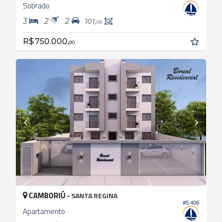
Sobrado
3
2
2
101,
08
R$ 750.000,
00
CAMBORIÚ -
SANTA REGINA
#5.406
Apartamento