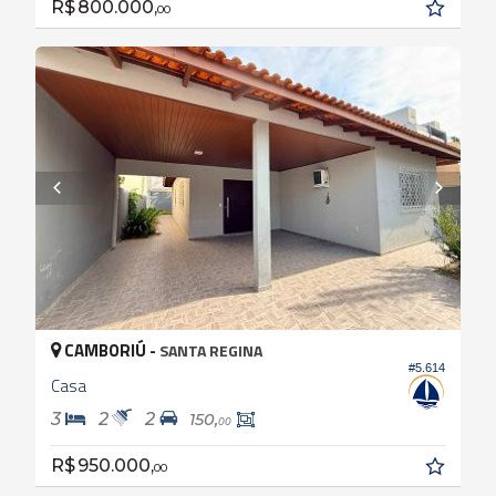
R$ 800.000,
00
CAMBORIÚ -
SANTA REGINA
#5.614
Casa
3
2
2
150,
00
R$ 950.000,
00