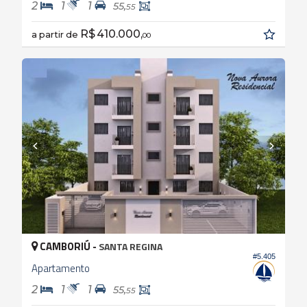
2
1
1
55,
55
R$ 410.000,
a partir de
00
CAMBORIÚ -
SANTA REGINA
#5.405
Apartamento
2
1
1
55,
55