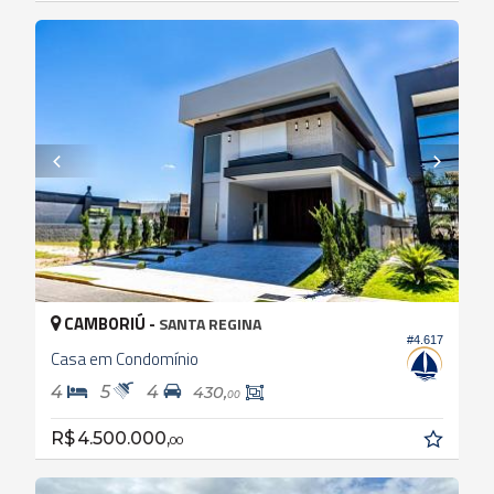
CAMBORIÚ -
SANTA REGINA
#4.617
Casa em Condomínio
4
5
4
430,
00
R$ 4.500.000,
00