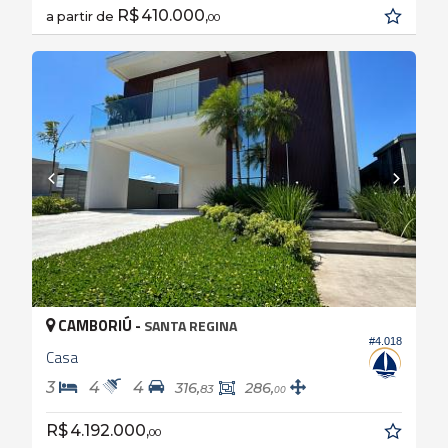
R$ 410.000,
a partir de
00
CAMBORIÚ -
SANTA REGINA
#4.018
Casa
3
4
4
316,
286,
83
00
R$ 4.192.000,
00