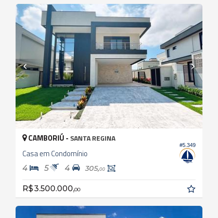
CAMBORIÚ -
SANTA REGINA
#5.349
Casa em Condomínio
4
5
4
305,
00
R$ 3.500.000,
00