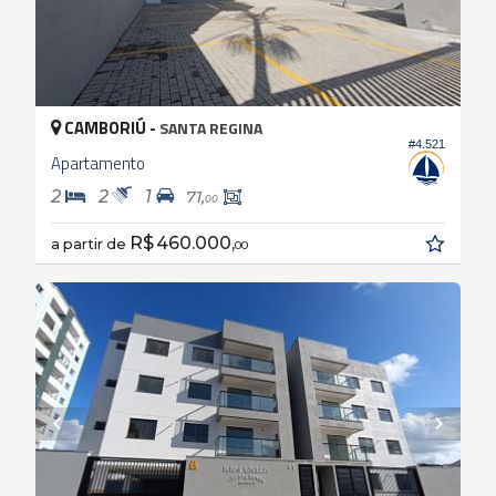
CAMBORIÚ -
SANTA REGINA
#4.521
Apartamento
2
2
1
71,
00
R$ 460.000,
a partir de
00