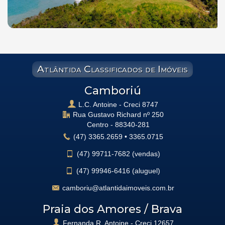
Atlântida Classificados de Imóveis
Camboriú
L.C. Antoine - Creci 8747
Rua Gustavo Richard nº 250
Centro -
88340-281
(47)
3365.2659
•
3365.0715
(47)
99711-7682 (vendas)
(47)
99946-6416 (aluguel)
camboriu@atlantidaimoveis.com.br
Praia dos Amores / Brava
Fernanda R. Antoine - Creci 12657