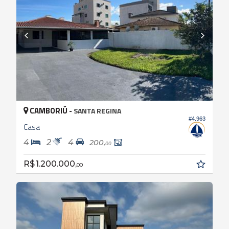
CAMBORIÚ -
SANTA REGINA
#4.963
Casa
4
2
4
200,
00
R$ 1.200.000,
00