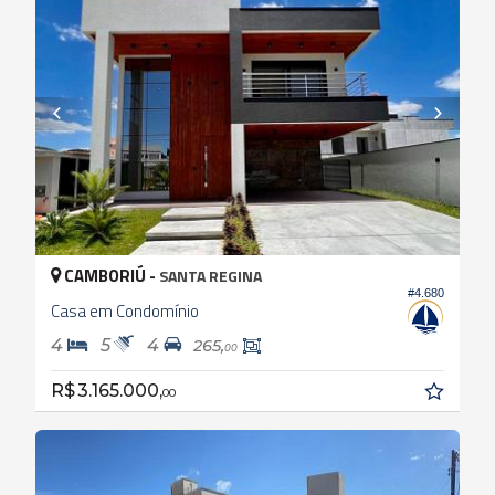
CAMBORIÚ -
SANTA REGINA
#4.680
Casa em Condomínio
4
5
4
265,
00
R$ 3.165.000,
00