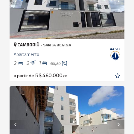
CAMBORIÚ -
SANTA REGINA
#4.517
Apartamento
2
2
1
65,
80
R$ 460.000,
a partir de
00