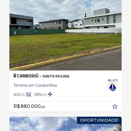
CAMBORIÚ -
SANTA REGINA
#5.473
Terreno em Condomínio
652,
389,
15
53
R$ 880.000,
00
OPORTUNIDADE!