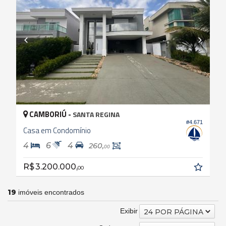
CAMBORIÚ -
SANTA REGINA
#4.671
Casa em Condomínio
4
6
4
260,
00
R$ 3.200.000,
00
19
imóveis encontrados
Exibir
24 POR PÁGINA