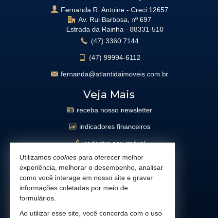
Fernanda R. Antoine - Creci 12657
Av. Rui Barbosa, nº 697
Estrada da Rainha -
88331-510
(47)
3360.7144
(47)
99994-6112
fernanda@atlantidaimoveis.com.br
Veja Mais
receba nosso newsletter
indicadores financeiros
cadastre seu imóvel
Utilizamos
cookies
para oferecer melhor
imóveis favoritos
experiência, melhorar o desempenho, analisar
mapa de imóveis
como você interage em nosso site e gravar
informações coletadas por meio de
busca imóveis
formulários.
Facebook
Ao utilizar esse site, você concorda com o uso