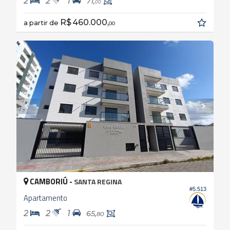
2
2
1
71,
00
R$ 460.000,
a partir de
00
CAMBORIÚ -
SANTA REGINA
#5.513
Apartamento
2
2
1
65,
80