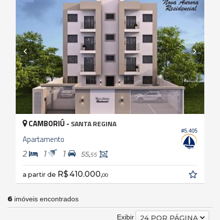
CAMBORIÚ -
SANTA REGINA
#5.405
Apartamento
2
1
1
55,
55
R$ 410.000,
a partir de
00
6
imóveis encontrados
Exibir
24 POR PÁGINA