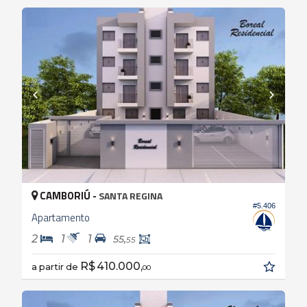
CAMBORIÚ -
SANTA REGINA
#5.406
Apartamento
2
1
1
55,
55
R$ 410.000,
a partir de
00