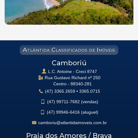
Atlântida Classificados de Imóveis
Camboriú
L.C. Antoine - Creci 8747
Rua Gustavo Richard nº 250
Centro -
88340-281
(47)
3365.2659
•
3365.0715
(47)
99711-7682 (vendas)
(47)
99946-6416 (aluguel)
camboriu@atlantidaimoveis.com.br
Praia dos Amores / Brava