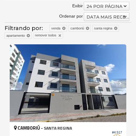
Exibir
24 POR PÁGINA
Ordenar por
DATA MAIS RECENTE
Filtrando por:
venda
camboriú
santa regina
remover todos
apartamento
CAMBORIÚ -
SANTA REGINA
#4.517