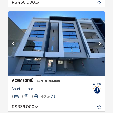
R$ 460.000,
00
CAMBORIÚ -
SANTA REGINA
#5.194
Apartamento
1
1
1
40,
00
R$ 339.000,
00