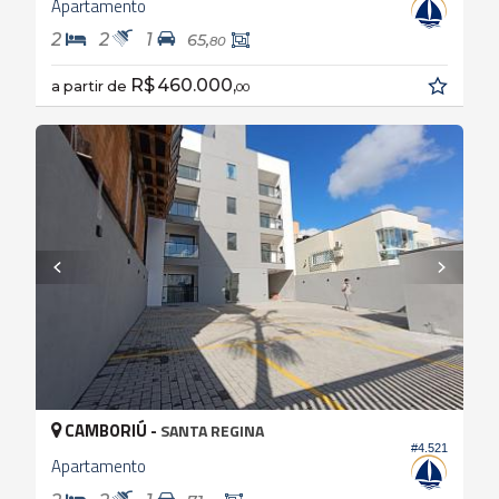
Apartamento
2
2
1
65,
80
R$ 460.000,
a partir de
00
CAMBORIÚ -
SANTA REGINA
#4.521
Apartamento