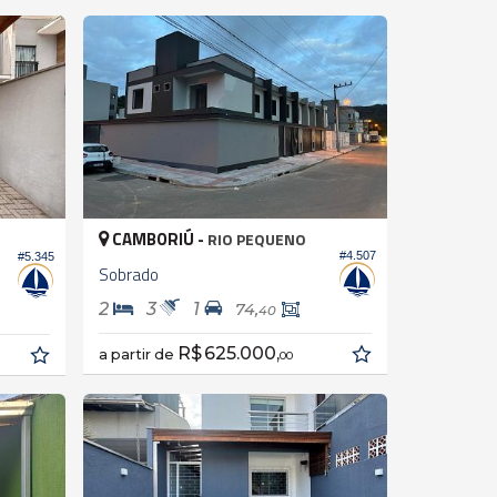
CAMBORIÚ -
RIO PEQUENO
#4.507
#5.345
Sobrado
2
3
1
74,
40
R$ 625.000,
a partir de
00