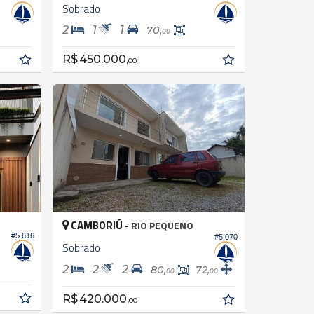
Sobrado
2
1
1
70,
00
R$ 450.000,
00
CAMBORIÚ -
RIO PEQUENO
#5.616
#5.070
Sobrado
2
2
2
80,
72,
00
00
R$ 420.000,
00