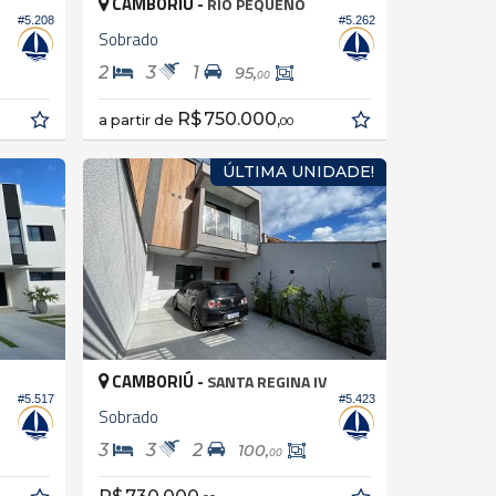
CAMBORIÚ -
RIO PEQUENO
#5.208
#5.262
Sobrado
2
3
1
95,
00
R$ 750.000,
a partir de
00
ÚLTIMA UNIDADE!
CAMBORIÚ -
SANTA REGINA IV
#5.517
#5.423
Sobrado
3
3
2
100,
00