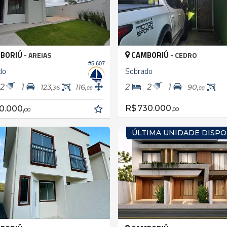
BORIÚ -
CAMBORIÚ -
AREIAS
CEDRO
#5.607
do
Sobrado
2
1
2
2
1
123,
116,
90,
36
08
00
R$ 730.000,
0.000,
00
00
ÚLTIMA UNIDADE DISPO