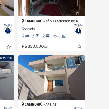
CAMBORIÚ -
SÃO FRANCISCO DE ASSIS
#5.543
#5.361
Sobrado
3
3
2
153,
115,
00
00
R$ 850.000,
00
NOVO!!!
CAMBORIÚ -
AREIAS
#5.537
#5.154