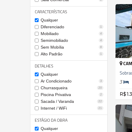
CARACTERÍSTICAS
Qualquer
Diferenciado
1
Mobiliado
4
Semimobiliado
4
Sem Mobília
8
Alto Padrão
1
CAM
DETALHES
Sobra
Qualquer
Ar Condicionado
3
3
Churrasqueira
20
R$ 1.
Piscina Privativa
2
Sacada / Varanda
22
Internet / WiFi
21
ESTÁGIO DA OBRA
Qualquer