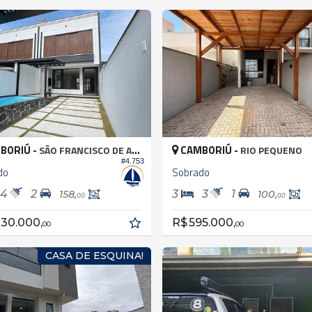
BORIÚ -
CAMBORIÚ -
SÃO FRANCISCO DE ASSIS
RIO PEQUENO
#4.753
do
Sobrado
4
2
3
3
1
158,
100,
00
00
330.000,
R$ 595.000,
00
00
CASA DE ESQUINA!