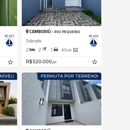
CAMBORIÚ -
RIO PEQUENO
#5.416
#5.557
Sobrado
2
2
1
65,
80
R$ 520.000,
00
NÍVEL!
PERMUTA POR TERRENO!