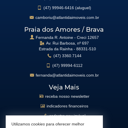
(47)
99946-6416 (aluguel)
camboriu@atlantidaimoveis.com.br
Praia dos Amores / Brava
Fernanda R. Antoine - Creci 12657
Av. Rui Barbosa, nº 697
Estrada da Rainha -
88331-510
(47)
3360.7144
(47)
99994-6112
fernanda@atlantidaimoveis.com.br
Veja Mais
receba nosso newsletter
indicadores financeiros
cadastre seu imóvel
Utilizamos
cookies
para oferecer melhor
imóveis favoritos