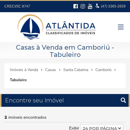
CRECI/SC 8747
(47)
3365-2659
Casas à Venda em Camboriú -
Tabuleiro
Imóveis à Venda
Casas
Santa Catarina
Camboriú
Tabuleiro
Encontre seu Imóvel
2
imóveis encontrados
Exibir
24 POR PÁGINA