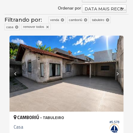
Ordenar por
DATA MAIS RECENTE
Filtrando por:
venda
camboriú
tabuleiro
remover todos
casa
CAMBORIÚ -
TABULEIRO
#5.578
Casa