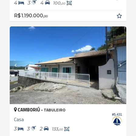
4
3
4
100,
00
R$ 1.190.000,
00
CAMBORIÚ -
TABULEIRO
#5.431
Casa
3
3
2
133,
00