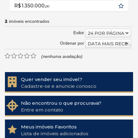
R$ 1.350.000,
00
2
imóveis encontrados
Exibir
24 POR PÁGINA
Ordenar por
DATA MAIS RECENTE
(nenhuma avaliação)
Quer vender seu imóvel?
Cadastre-se e anuncie conosco
Não encontrou o que procurava?
Entre em contato
Meus imóveis Favoritos
Lista de imóveis adicionados