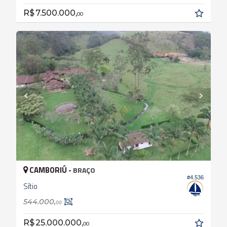
R$ 7.500.000,
00
CAMBORIÚ -
BRAÇO
#4.536
Sítio
544.000,
00
R$ 25.000.000,
00