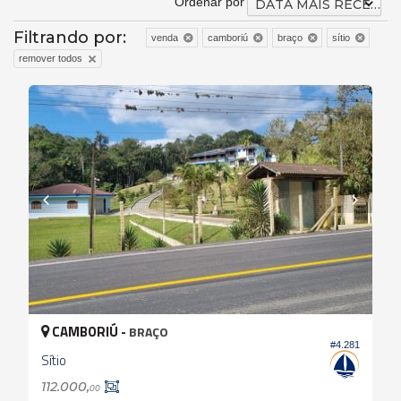
Ordenar por
DATA MAIS RECENTE
Filtrando por:
venda
camboriú
braço
sítio
remover todos
CAMBORIÚ -
BRAÇO
#4.281
Sítio
112.000,
00