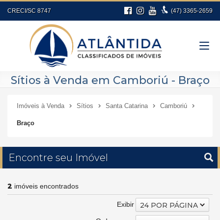
CRECI/SC 8747
(47)
3365-2659
Sítios à Venda em Camboriú - Braço
Imóveis à Venda
Sítios
Santa Catarina
Camboriú
Braço
Encontre seu Imóvel
2
imóveis encontrados
Exibir
24 POR PÁGINA