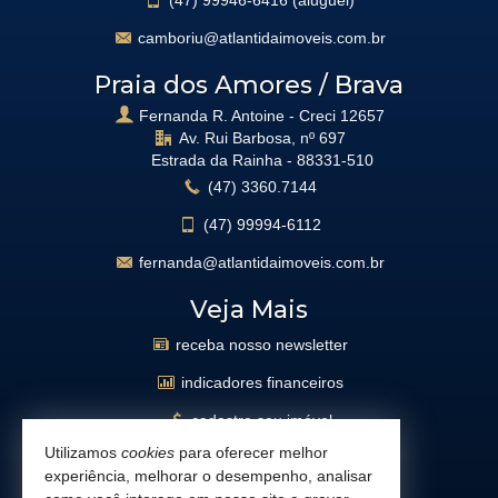
(47)
99946-6416 (aluguel)
camboriu@atlantidaimoveis.com.br
Praia dos Amores / Brava
Fernanda R. Antoine - Creci 12657
Av. Rui Barbosa, nº 697
Estrada da Rainha -
88331-510
(47)
3360.7144
(47)
99994-6112
fernanda@atlantidaimoveis.com.br
Veja Mais
receba nosso newsletter
indicadores financeiros
cadastre seu imóvel
Utilizamos
cookies
para oferecer melhor
imóveis favoritos
experiência, melhorar o desempenho, analisar
mapa de imóveis