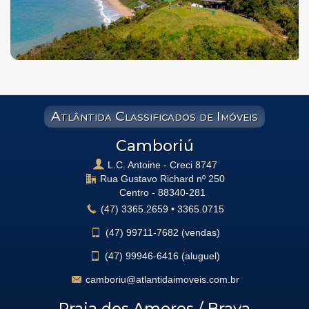
Atlântida Classificados de Imóveis
Camboriú
L.C. Antoine - Creci 8747
Rua Gustavo Richard nº 250
Centro -
88340-281
(47)
3365.2659
•
3365.0715
(47)
99711-7682 (vendas)
(47)
99946-6416 (aluguel)
camboriu@atlantidaimoveis.com.br
Praia dos Amores / Brava