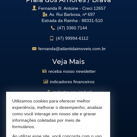
Fernanda R. Antoine - Creci 12657
Av. Rui Barbosa, nº 697
Estrada da Rainha -
88331-510
(47)
3360.7144
(47)
99994-6112
fernanda@atlantidaimoveis.com.br
Veja Mais
receba nosso newsletter
indicadores financeiros
cadastre seu imóvel
Utilizamos
cookies
para oferecer melhor
imóveis favoritos
experiência, melhorar o desempenho, analisar
mapa de imóveis
como você interage em nosso site e gravar
informações coletadas por meio de
busca imóveis
formulários.
Facebook
Ao utilizar esse site, você concorda com o uso