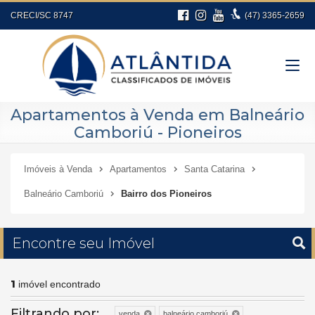
CRECI/SC 8747
(47)
3365-2659
Apartamentos à Venda em Balneário
Camboriú - Pioneiros
Imóveis à Venda
Apartamentos
Santa Catarina
Balneário Camboriú
Bairro dos Pioneiros
Encontre seu Imóvel
1
imóvel encontrado
Filtrando por:
venda
balneário camboriú