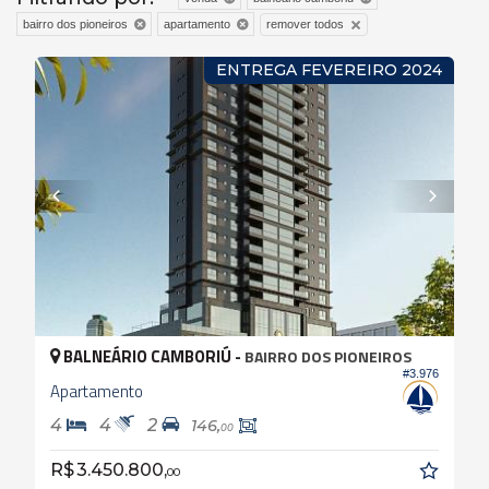
remover todos
bairro dos pioneiros
apartamento
ENTREGA FEVEREIRO 2024
BALNEÁRIO CAMBORIÚ -
BAIRRO DOS PIONEIROS
#3.976
Apartamento
4
4
2
146,
00
R$ 3.450.800,
00