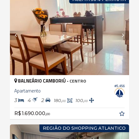
BALNEÁRIO CAMBORIÚ -
CENTRO
#5.456
Apartamento
3
4
2
180,
100,
00
00
R$ 1.690.000,
00
REGIÃO DO SHOPPING ATLANTICO