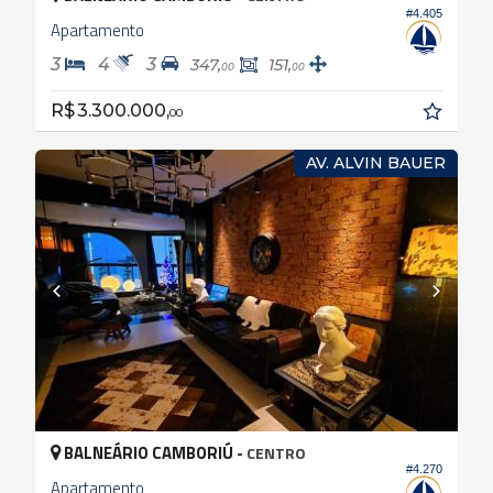
#4.405
Apartamento
3
4
3
347,
151,
00
00
R$ 3.300.000,
00
AV. ALVIN BAUER
BALNEÁRIO CAMBORIÚ -
CENTRO
#4.270
Apartamento