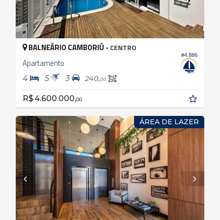
BALNEÁRIO CAMBORIÚ -
CENTRO
#4.886
Apartamento
4
5
3
240,
00
R$ 4.600.000,
00
ÁREA DE LAZER