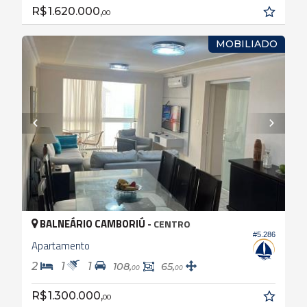
R$ 1.620.000,
00
MOBILIADO
BALNEÁRIO CAMBORIÚ -
CENTRO
#5.286
Apartamento
2
1
1
108,
65,
00
00
R$ 1.300.000,
00