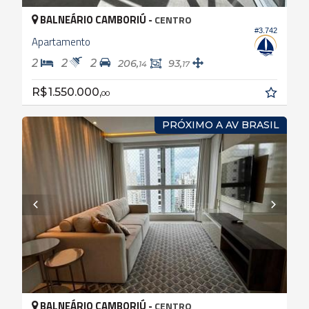
BALNEÁRIO CAMBORIÚ -
CENTRO
#3.742
Apartamento
2
2
2
206,
93,
14
17
R$ 1.550.000,
00
PRÓXIMO A AV BRASIL
BALNEÁRIO CAMBORIÚ -
CENTRO