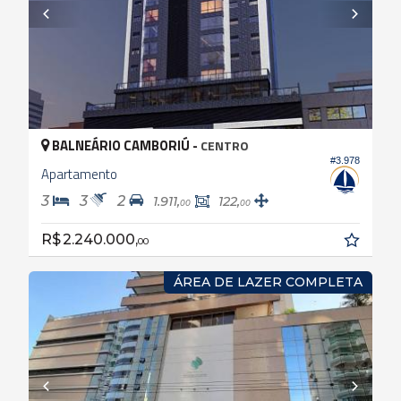
BALNEÁRIO CAMBORIÚ -
CENTRO
#3.978
Apartamento
3
3
2
1.911,
122,
00
00
R$ 2.240.000,
00
ÁREA DE LAZER COMPLETA