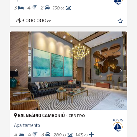
3
4
2
158,
00
R$ 3.000.000,
00
BALNEÁRIO CAMBORIÚ -
CENTRO
#3.975
Apartamento
4
4
3
280,
143,
13
73