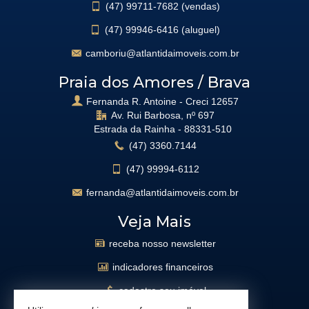
(47)
99711-7682 (vendas)
(47)
99946-6416 (aluguel)
camboriu@atlantidaimoveis.com.br
Praia dos Amores / Brava
Fernanda R. Antoine - Creci 12657
Av. Rui Barbosa, nº 697
Estrada da Rainha -
88331-510
(47)
3360.7144
(47)
99994-6112
fernanda@atlantidaimoveis.com.br
Veja Mais
receba nosso newsletter
indicadores financeiros
cadastre seu imóvel