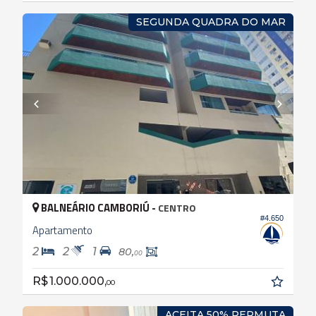
SEGUNDA QUADRA DO MAR
BALNEÁRIO CAMBORIÚ -
CENTRO
#4.650
Apartamento
2
2
1
80,
00
R$ 1.000.000,
00
ACEITA 50% PERMUTA