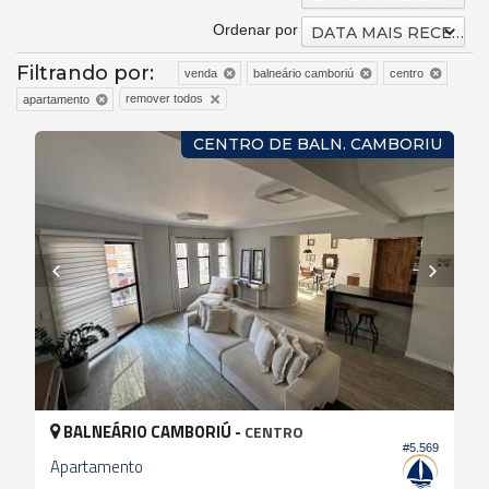
Ordenar por
DATA MAIS RECENTE
Filtrando por:
venda
balneário camboriú
centro
remover todos
apartamento
CENTRO DE BALN. CAMBORIU
BALNEÁRIO CAMBORIÚ -
CENTRO
#5.569
Apartamento