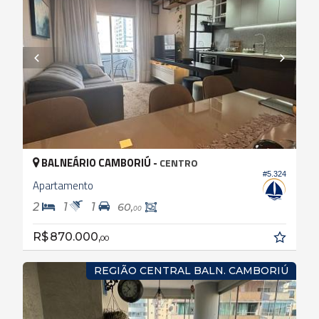
BALNEÁRIO CAMBORIÚ -
CENTRO
#5.324
Apartamento
2
1
1
60,
00
R$ 870.000,
00
REGIÃO CENTRAL BALN. CAMBORIÚ