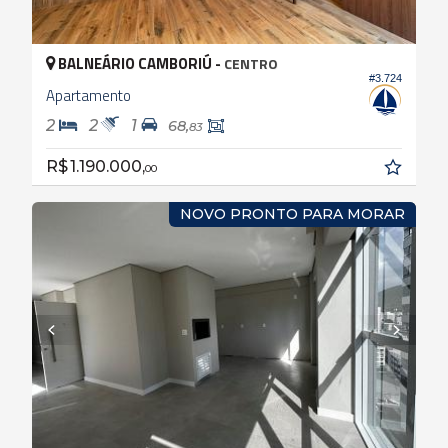
BALNEÁRIO CAMBORIÚ -
CENTRO
#3.724
Apartamento
2
2
1
68,
83
R$ 1.190.000,
00
NOVO PRONTO PARA MORAR