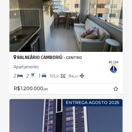
BALNEÁRIO CAMBORIÚ -
CENTRO
#5.164
Apartamento
2
2
1
113,
94,
00
00
R$ 1.200.000,
00
ENTREGA AGOSTO 2025