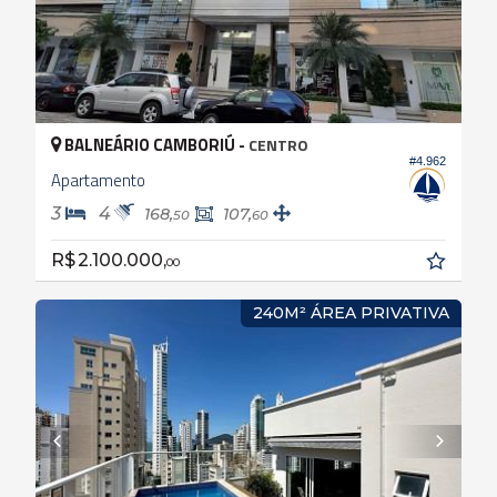
BALNEÁRIO CAMBORIÚ -
CENTRO
#4.962
Apartamento
3
4
168,
107,
50
60
R$ 2.100.000,
00
240M² ÁREA PRIVATIVA