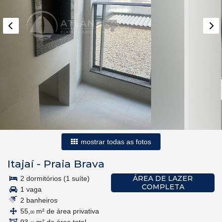
mostrar todas as fotos
Itajaí
-
Praia Brava
ÁREA DE LAZER
2 dormitórios (1 suíte)
COMPLETA
1 vaga
2 banheiros
55,
m² de área privativa
00