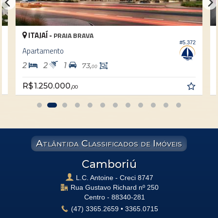
ITAJAÍ -
PRAIA BRAVA
4
#5.372
Apartamento
2
2
1
73,
00
R$ 1.250.000,
00
Atlântida Classificados de Imóveis
Camboriú
L.C. Antoine - Creci 8747
Rua Gustavo Richard nº 250
Centro -
88340-281
(47)
3365.2659
•
3365.0715