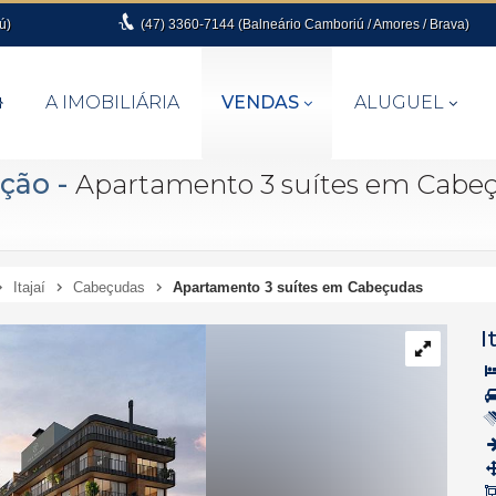
ú)
(47)
3360-7144 (Balneário Camboriú / Amores / Brava)
A IMOBILIÁRIA
VENDAS
ALUGUEL
ução
-
Apartamento 3 suítes em Cabe
Itajaí
Cabeçudas
Apartamento 3 suítes em Cabeçudas
I