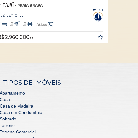
ITAJAÍ -
ITAJAÍ -
PRAIA BRAVA
#4.901
partamento
Apartame
3
2
2
3
4
110,
00
$ 2.960.000,
R$ 3.450
00
TIPOS DE IMÓVEIS
Apartamento
Casa
Casa de Madeira
Casa em Condomínio
Sobrado
Terreno
Terreno Comercial