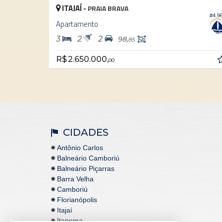
ITAJAÍ -
PRAIA BRAVA
#4.9
#3.898
Apartamento
3
2
2
98,
85
R$ 2.650.000,
00
CIDADES
Antônio Carlos
Balneário Camboriú
Balneário Piçarras
Barra Velha
Camboriú
Florianópolis
Itajaí
Itapema