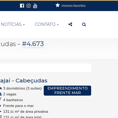
imóveis favoritos
NOTÍCIAS
CONTATO
-
#4.673
çudas
tajaí
-
Cabeçudas
EMPREENDIMENTO
3 dormitórios (3 suítes)
FRENTE MAR
2 vagas
4 banheiros
Frente para o mar
131,
m² de área privativa
61
131,
m² de área total
61