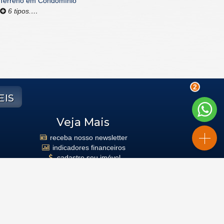
Terreno em Condomínio
6 tipos.…
eis
2
Veja Mais
receba nosso newsletter
indicadores financeiros
cadastre seu imóvel
mapa de imóveis
busca imóveis
Facebook
Instagram
ivacidade
Site para imobiliárias
: Castel Digital