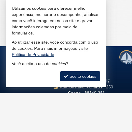
Utilizamos
cookies
para oferecer melhor
experiência, melhorar o desempenho, analisar
como você interage em nosso site e gravar
informações coletadas por meio de
formulários.
Ao utilizar esse site, você concorda com o uso
de
cookies
. Para mais informações visite
Política de Privacidade
.
Você aceita o uso de
cookies
?
Camboriú
aceito cookies
L.C. Antoine - Creci 8747
Rua Gustavo Richard nº 250
Centro -
88340-281
(47)
3365.2659
•
3365.0715
(47)
99711-7682 (vendas)
(47)
99946-6416 (aluguel)
camboriu@atlantidaimoveis.com.br
©
Copyright
2012-
2026
Atlântida Classificado