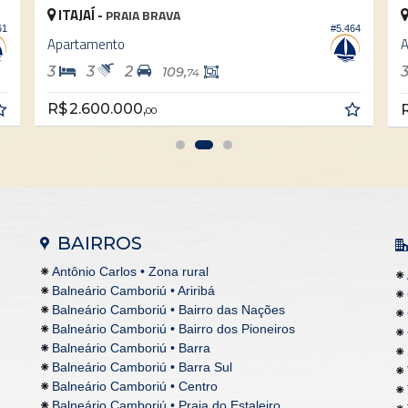
ITAJAÍ -
PRAIA BRAVA
61
#5.464
Apartamento
A
3
3
2
109,
74
R$ 2.600.000,
R
00
BAIRROS
Antônio Carlos • Zona rural
Balneário Camboriú • Ariribá
Balneário Camboriú • Bairro das Nações
Balneário Camboriú • Bairro dos Pioneiros
Balneário Camboriú • Barra
Balneário Camboriú • Barra Sul
Balneário Camboriú • Centro
Balneário Camboriú • Praia do Estaleiro