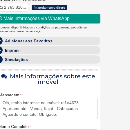
$ 2.763.810,
financiamento direto
00
Mais Informações via WhatsApp
 preços, disponibilidades e condições de pagamento poderão ser
terados sem prévia comunicação.
Adicionar aos Favoritos
Imprimir
Simulações
Mais informações sobre este
imóvel
Mensagem
Nome Completo