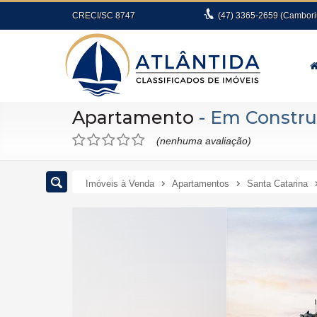
CRECI/SC 8747
(47)
3365-2659
(Cambori
Apartamento
- Em Constr
(nenhuma avaliação)
Imóveis à Venda
Apartamentos
Santa Catarina