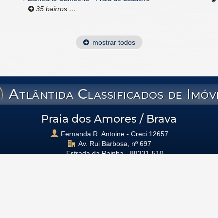
35 bairros.…
mostrar todos
Atlântida Classificados de Imóv
Praia dos Amores / Brava
Fernanda R. Antoine - Creci 12657
Av. Rui Barbosa, nº 697
Estrada da Rainha -
88331-510
(47)
3360.7144
(47)
99994-6112
fernanda@atlantidaimoveis.com.br
s de Imóveis -
CRECI/SC 8747
— Todos os direitos reservados.
Política de Pr