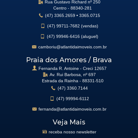
Rua Gustavo Richard nº 250
Centro -
88340-281
(47)
3365.2659
•
3365.0715
(47)
99711-7682 (vendas)
(47)
99946-6416 (aluguel)
camboriu@atlantidaimoveis.com.br
Praia dos Amores / Brava
Fernanda R. Antoine - Creci 12657
Av. Rui Barbosa, nº 697
Estrada da Rainha -
88331-510
(47)
3360.7144
(47)
99994-6112
fernanda@atlantidaimoveis.com.br
Veja Mais
receba nosso newsletter