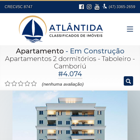
CRECI/SC 8747
(47)
3365-2659
Apartamento
- Em Construção
Apartamentos 2 dormitórios - Taboleiro -
Camboriú
#4.074
(nenhuma avaliação)