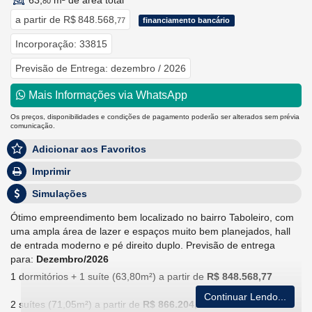
63,
m² de área total
80
a partir de
R$ 848.568,
77
financiamento bancário
Incorporação: 33815
Previsão de Entrega: dezembro / 2026
Mais Informações via WhatsApp
Os preços, disponibilidades e condições de pagamento poderão ser alterados sem prévia
comunicação.
Adicionar aos Favoritos
Imprimir
Simulações
Ótimo empreendimento bem localizado no bairro Taboleiro, com
uma ampla área de lazer e espaços muito bem planejados, hall
de entrada moderno e pé direito duplo. Previsão de entrega
para:
Dezembro/2026
1 dormitórios + 1 suíte (63,80m²) a partir de
R$ 848.568,77
Continuar Lendo...
2 suítes (71,05m²) a partir de
R$ 866.204,05