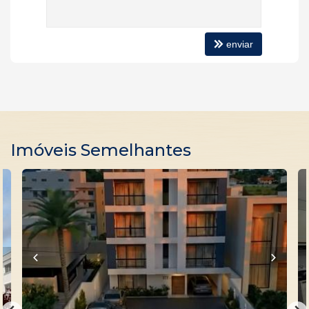
Sala de Estar
Cozinha
Sacada Integrada
Banheiro Social
enviar
Churrasqueira
Piso Porcelanato
Infra para Ar Split
Acabamento em Gesso
Características do Empreendimento
Medidores Individuais
Portão Eletrônico
Imóveis Semelhantes