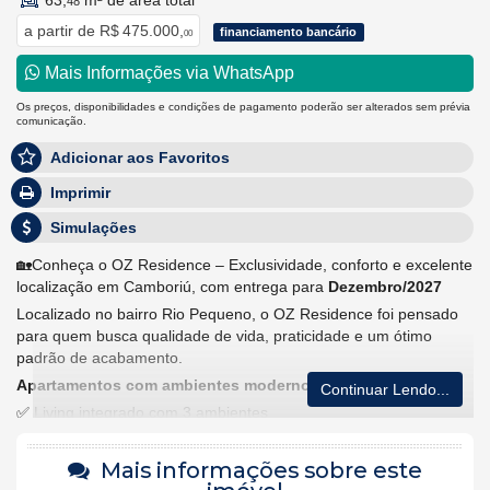
63,
m² de área total
48
a partir de
R$ 475.000,
financiamento bancário
00
Mais Informações via WhatsApp
Os preços, disponibilidades e condições de pagamento poderão ser alterados sem prévia
comunicação.
Adicionar aos Favoritos
Imprimir
Simulações
🏡Conheça o OZ Residence – Exclusividade, conforto e excelente
localização em Camboriú, com entrega para
Dezembro/2027
Localizado no bairro Rio Pequeno, o OZ Residence foi pensado
para quem busca qualidade de vida, praticidade e um ótimo
padrão de acabamento.
Apartamentos com ambientes modernos e funcionais:
Continuar Lendo...
✅ Living integrado com 3 ambientes
✅ Churrasqueira a carvão
Mais informações sobre este
✅ Piso em porcelanato