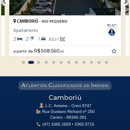
CAMBORIÚ -
RIO PEQUENO
#5.427
1
Apartamento
2
2
1
63,
57
R$ 508.560,
a partir de
00
Atlântida Classificados de Imóveis
Camboriú
L.C. Antoine - Creci 8747
Rua Gustavo Richard nº 250
Centro -
88340-281
(47)
3365.2659
•
3365.0715