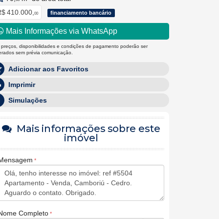
$ 410.000,
financiamento bancário
00
Mais Informações via WhatsApp
 preços, disponibilidades e condições de pagamento poderão ser
terados sem prévia comunicação.
Adicionar aos Favoritos
Imprimir
Simulações
Mais informações sobre este
imóvel
Mensagem
Nome Completo