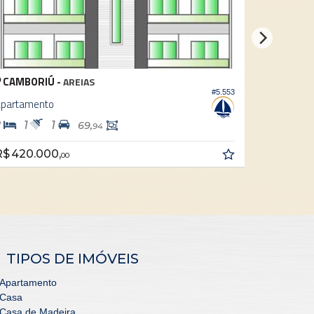
 -
CAMBORIÚ -
AREIAS
SANTA R
#5.553
Apartamento
1
2
3
1
69,
80,
94
,
R$ 398.000,
00
00
TIPOS DE IMÓVEIS
Apartamento
Casa
Casa de Madeira