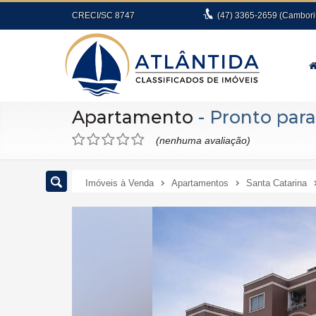
CRECI/SC 8747
(47)
3365-2659
(Cambori
Apartamento
- Pronto par
(nenhuma avaliação)
Imóveis à Venda
Apartamentos
Santa Catarina