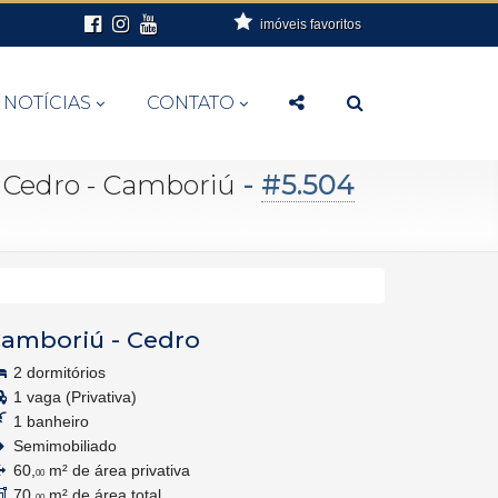
imóveis favoritos
NOTÍCIAS
CONTATO
-
#5.504
 Cedro - Camboriú
amboriú
-
Cedro
2 dormitórios
1 vaga (Privativa)
1 banheiro
Semimobiliado
60,
m² de área privativa
00
70,
m² de área total
00