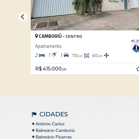
CAMBORIÚ -
C
CENTRO
#5.355
Apartamento
Apa
2
1
1
2
70,
60,
00
00
R$ 
R$ 415.000,
00
CIDADES
Antônio Carlos
Balneário Camboriú
Balneário Piçarras