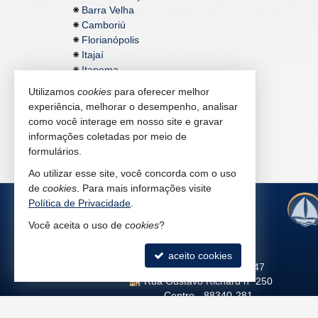
Barra Velha
Camboriú
Florianópolis
Itajaí
Itapema
Utilizamos
cookies
para oferecer melhor
experiência, melhorar o desempenho, analisar
como você interage em nosso site e gravar
informações coletadas por meio de
formulários.
Ao utilizar esse site, você concorda com o uso
de
cookies
. Para mais informações visite
Política de Privacidade
.
Você aceita o uso de
cookies
?
Camboriú
aceito cookies
L.C. Antoine - Creci 8747
Rua Gustavo Richard nº 250
Centro -
88340-281
(47)
3365.2659
•
3365.0715