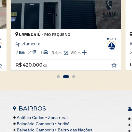
AMBORIÚ -
CAMBORIÚ
RIO PEQUENO
#5.311
rtamento
Apartamento
2
1
2
1
94,
80,
25
15
R$ 420.000
420.000,
00
BAIRROS
Antônio Carlos • Zona rural
Balneário Camboriú • Ariribá
Balneário Camboriú • Bairro das Nações