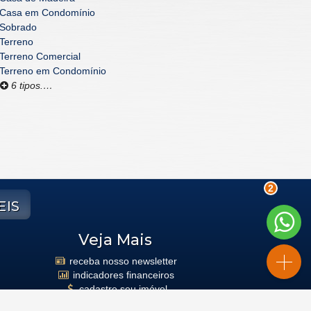
Casa em Condomínio
Sobrado
Terreno
Terreno Comercial
Terreno em Condomínio
6 tipos.…
eis
2
Veja Mais
receba nosso newsletter
indicadores financeiros
cadastre seu imóvel
mapa de imóveis