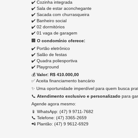
✔️ Cozinha integrada
✔️ Sala de estar aconchegante
✔️ Sacada com churrasqueira
✔️ Banheiro social
✔️ 02 dormitórios
✔️ 01 vaga de garagem
🏢
O condomínio oferece:
✔️ Portão eletrônico
✔️ Salão de festas
✔️ Quadra poliesportiva
✔️ Playground
💰
Valor: R$ 410.000,00
✅ Aceita financiamento bancário
✨ Uma oportunidade imperdível para quem busca prati
📞
Atendimento exclusivo e personalizado
para gar
Agende agora mesmo:
📱 WhatsApp: (47) 9 9711-7682
📞 Telefone: (47) 3365-2659
📲 Plantão: (47) 9 9612-6929