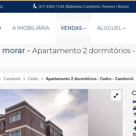
ú)
(47)
3360-7144 (Balneário Camboriú / Amores / Brava)
A IMOBILIÁRIA
VENDAS
ALUGUEL
a morar
-
Apartamento 2 dormitórios -
Camboriú
Cedro
Apartamento 2 dormitórios - Cedro - Camboriú
C