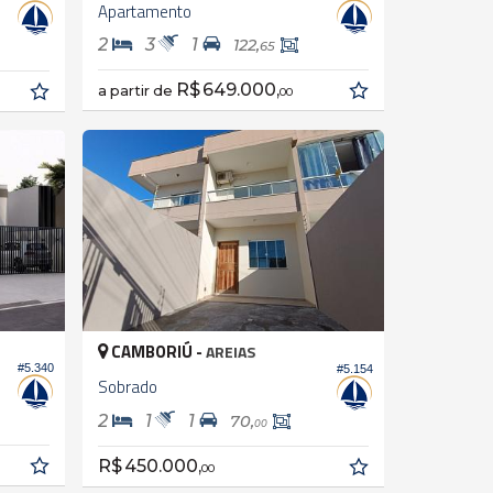
Apartamento
2
3
1
122,
65
R$ 649.000,
a partir de
00
CAMBORIÚ -
AREIAS
#5.340
#5.154
Sobrado
2
1
1
70,
00
R$ 450.000,
00