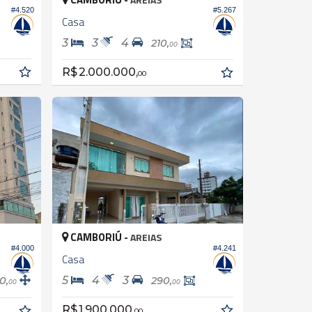
#4.520
#5.267
Casa
3
3
4
210,
00
R$ 2.000.000,
00
CAMBORIÚ -
AREIAS
#4.241
#4.000
Casa
5
4
3
0,
290,
00
00
R$ 1.900.000,
00