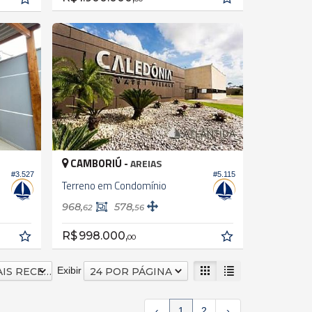
CAMBORIÚ -
AREIAS
#3.527
#5.115
Terreno em Condomínio
968,
578,
62
56
R$ 998.000,
00
Exibir
DATA MAIS RECENTE
24 POR PÁGINA
‹
1
2
›