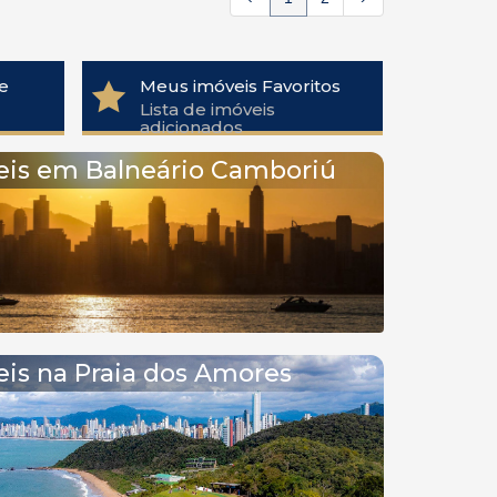
e
Meus imóveis Favoritos
Lista de imóveis
adicionados
eis em Balneário Camboriú
is na Praia dos Amores