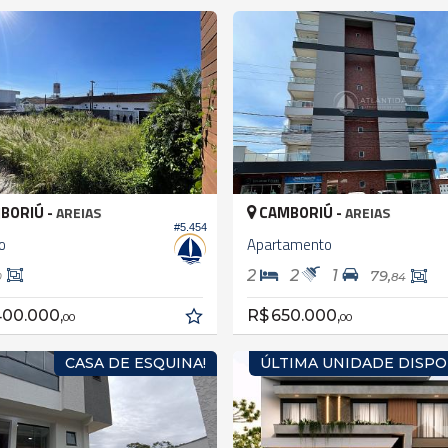
BORIÚ -
CAMBORIÚ -
AREIAS
AREIAS
#5.454
o
Apartamento
2
2
1
79,
84
0
400.000,
R$ 650.000,
00
00
CASA DE ESQUINA!
ÚLTIMA UNIDADE DISPO