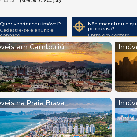
(nenhuma avaliação)
Quer vender seu imóvel?
Não encontrou o qu
procurava?
Cadastre-se e anuncie
conosco
Entre em contato
veis em Camboriú
Imóv
veis na Praia Brava
Imóve