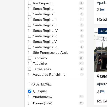
Apart
Rio Pequeno
36
Santa Regina
19
2
Santa Regina I
1
R$ 52
Santa Regina II
3
Santa Regina III
1
Santa Regina IV
AC
4
Santa Regina V
1
Santa Regina VI
1
Santa Regina VII
2
São Francisco de Assis
40
Taboleiro
15
Tabuleiro
17
Terras Altas
2
Varzea do Ranchinho
1
CAM
Apart
TIPO DE IMÓVEL
3
Qualquer
Apartamento
11
R$ 6
Casas
11
(todas)