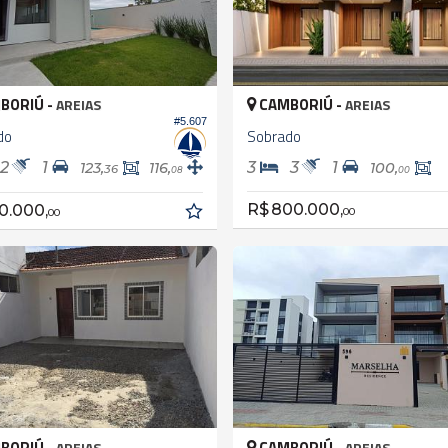
BORIÚ -
CAMBORIÚ -
AREIAS
AREIAS
#5.607
do
Sobrado
2
1
3
3
1
123,
116,
100,
36
08
00
R$ 800.000,
0.000,
00
00
BORIÚ -
CAMBORIÚ -
AREIAS
AREIAS