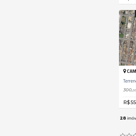
CAM
Terren
300,
0
R$ 55
28
imóv