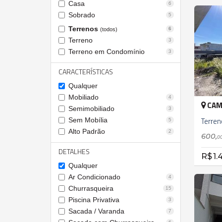
Casa
6
Sobrado
5
Terrenos
6
(todos)
Terreno
3
Terreno em Condomínio
3
CARACTERÍSTICAS
Qualquer
Mobiliado
4
CAM
Semimobiliado
3
Terren
Sem Mobília
5
Alto Padrão
2
600,
0
DETALHES
R$ 1.
Qualquer
Ar Condicionado
4
Churrasqueira
15
Piscina Privativa
3
Sacada / Varanda
7