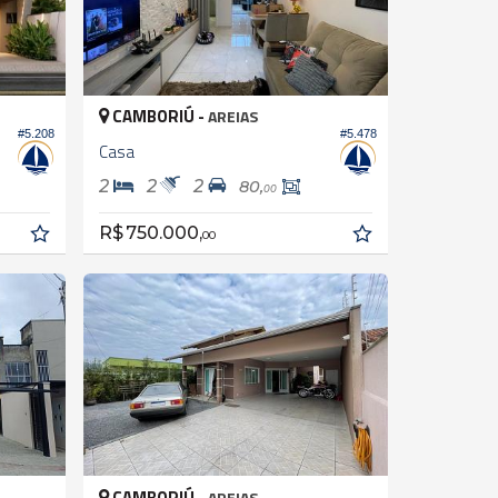
CAMBORIÚ -
AREIAS
#5.208
#5.478
Casa
2
2
2
80,
00
R$ 750.000,
00
CAMBORIÚ -
AREIAS