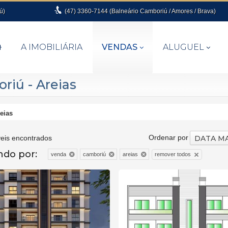
ú)
(47)
3360-7144 (Balneário Camboriú / Amores / Brava)
A IMOBILIÁRIA
VENDAS
ALUGUEL
iú - Areias
eias
Ordenar por
eis encontrados
ando por:
remover todos
venda
camboriú
areias