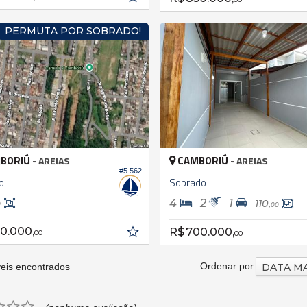
PERMUTA POR SOBRADO!
BORIÚ -
CAMBORIÚ -
AREIAS
AREIAS
#5.562
o
Sobrado
4
2
1
110,
0
00
0.000,
R$ 700.000,
00
00
Ordenar por
eis encontrados