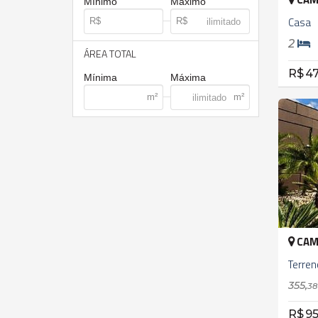
Mínimo
Máximo
Casa
2
ÁREA TOTAL
R$ 47
Mínima
Máxima
CAM
Terre
355,
38
R$ 95