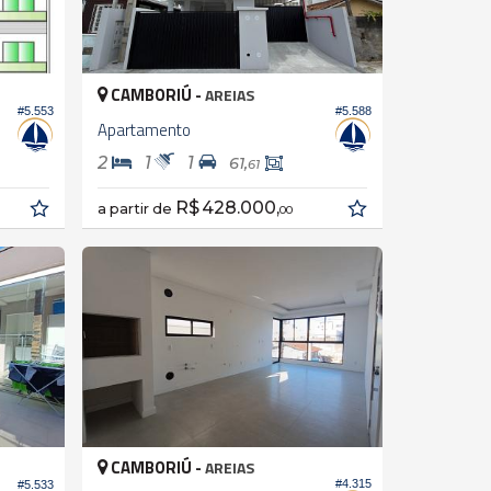
CAMBORIÚ -
AREIAS
#5.553
#5.588
Apartamento
2
1
1
61,
61
R$ 428.000,
a partir de
00
CAMBORIÚ -
AREIAS
#4.315
#5.533