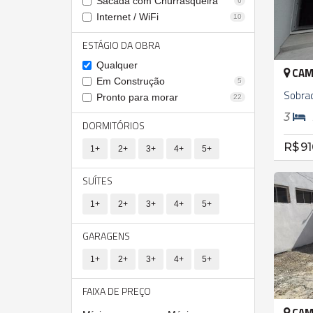
Sacada com Churrasqueira
6
Internet / WiFi
10
ESTÁGIO DA OBRA
Qualquer
CAM
Em Construção
5
Sobra
Pronto para morar
22
3
DORMITÓRIOS
R$ 91
1+
2+
3+
4+
5+
SUÍTES
1+
2+
3+
4+
5+
GARAGENS
1+
2+
3+
4+
5+
FAIXA DE PREÇO
CAM