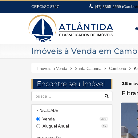
CRECI/SC 8747
(47)
3365-2659
(Cambori
Imóveis à Venda em Cambor
Imóveis à Venda
Santa Catarina
Camboriú
Ar
Encontre seu Imóvel
28
imóv
Filtr
FINALIDADE
Venda
398
Aluguel Anual
57