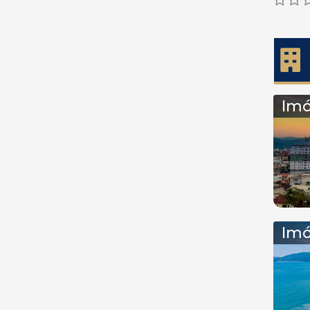
Imó
Imó