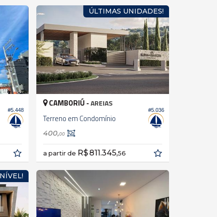
ÚLTIMAS UNIDADES!
CAMBORIÚ -
AREIAS
#5.448
#5.036
Terreno em Condomínio
400,
00
R$ 811.345,
a partir de
56
NÍVEL!