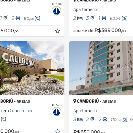
#5.184
Apartamento
1
2
2
3
1
80,
62,
24
00
R$ 589.000,
5.000,
a partir de
00
00
BORIÚ -
CAMBORIÚ -
AREIAS
AREIAS
#5.579
no em Condomínio
Apartamento
3
2
2
110,
9
00
0.000,
R$ 850.000,
00
00