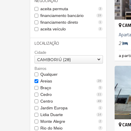
NEGOCIAÇÃO
aceita permuta
3
financiamento bancário
19
financiamento direto
1
CAM
aceita veículo
3
Apart
LOCALIZAÇÃO
2
Cidade
a part
CAMBORIÚ (28)
Bairros
Qualquer
Areias
28
Braço
5
Cedro
11
Centro
49
Jardim Europa
1
Lidia Duarte
14
Monte Alegre
2
CAM
Rio do Meio
7