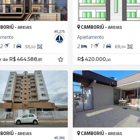
BORIÚ -
CAMBORIÚ -
AREIAS
AREIAS
#5.275
amento
Apartamento
2
1
2
1
1
55,
69,
50
94
R$ 464.588,
R$ 420.000,
ir de
81
00
BORIÚ -
CAMBORIÚ -
AREIAS
AREIAS
#5.366