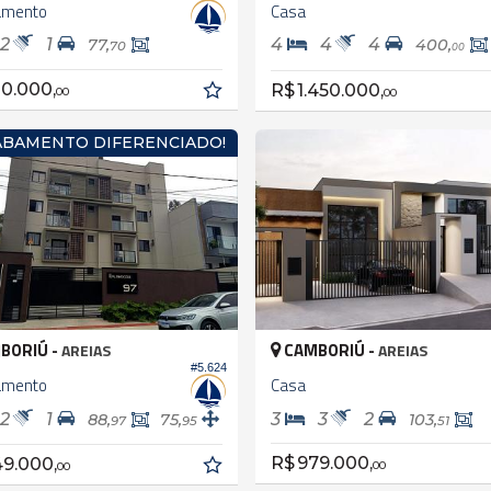
amento
Casa
2
1
4
4
4
77,
400,
70
00
0.000,
R$ 1.450.000,
00
00
ABAMENTO DIFERENCIADO!
BORIÚ -
CAMBORIÚ -
AREIAS
AREIAS
#5.624
amento
Casa
2
1
3
3
2
88,
75,
103,
97
95
51
R$ 979.000,
49.000,
00
00