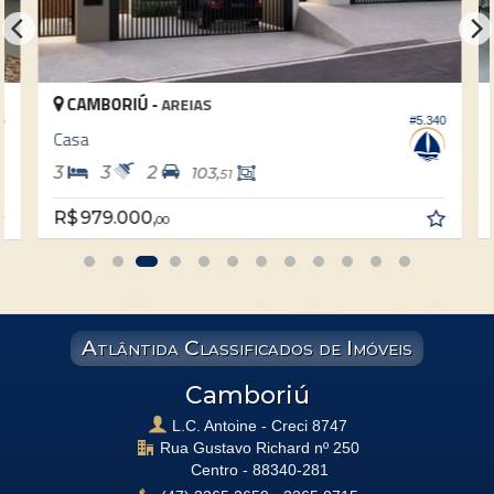
CAMBORIÚ -
AREIAS
#5.340
5
Casa
3
3
2
103,
51
R$ 979.000,
00
Atlântida Classificados de Imóveis
Camboriú
L.C. Antoine - Creci 8747
Rua Gustavo Richard nº 250
Centro -
88340-281