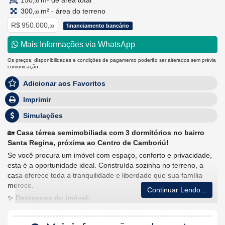
150,
m² de área total
00
300,
m² - área do terreno
00
R$ 950.000,
financiamento bancário
00
Mais Informações via WhatsApp
Os preços, disponibilidades e condições de pagamento poderão ser alterados sem prévia
comunicação.
Adicionar aos Favoritos
Imprimir
Simulações
🏡
Casa térrea semimobiliada com 3 dormitórios no bairro
Santa Regina, próxima ao Centro de Camboriú!
Se você procura um imóvel com espaço, conforto e privacidade,
esta é a oportunidade ideal. Construída sozinha no terreno, a
casa oferece toda a tranquilidade e liberdade que sua família
merece.
Continuar Lendo...
✨
Destaques do imóvel:
• 3 dormitórios, sendo 1 suíte;
• Sala de estar e sala de jantar;