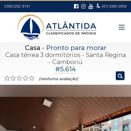
CRECI/SC 8747
(47)
3365-2659
Casa
- Pronto para morar
Casa térrea 3 dormitórios - Santa Regina
- Camboriú
#5.614
(nenhuma avaliação)