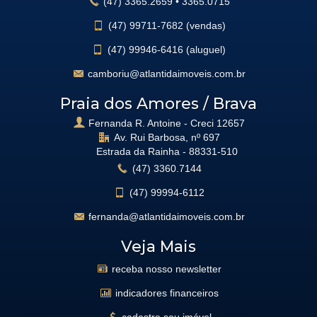
(47)
3365.2659
•
3365.0715
(47)
99711-7682 (vendas)
(47)
99946-6416 (aluguel)
camboriu@atlantidaimoveis.com.br
Praia dos Amores / Brava
Fernanda R. Antoine - Creci 12657
Av. Rui Barbosa, nº 697
Estrada da Rainha -
88331-510
(47)
3360.7144
(47)
99994-6112
fernanda@atlantidaimoveis.com.br
Veja Mais
receba nosso newsletter
indicadores financeiros
cadastre seu imóvel