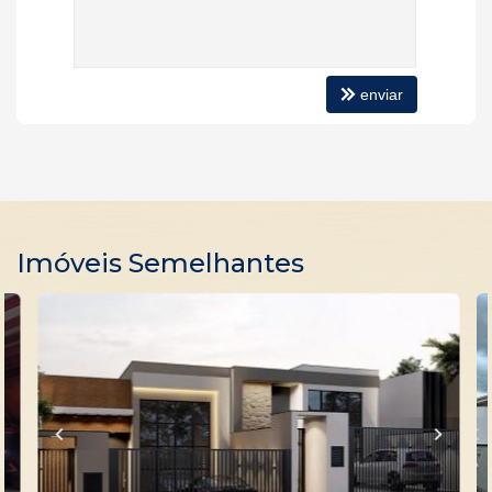
Sala de Estar
Sala de Jantar
Jardim
Entrada de Serviço
Banheiro Social
enviar
Piso Cerâmico
Infra para Ar Split
Imóveis Semelhantes