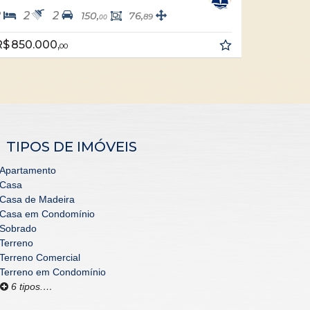
2
3
3
4
150,
76,
120
89
00
,
R$ 850.000,
00
00
TIPOS DE IMÓVEIS
Apartamento
Casa
Casa de Madeira
Casa em Condomínio
Sobrado
Terreno
Terreno Comercial
Terreno em Condomínio
6 tipos.…