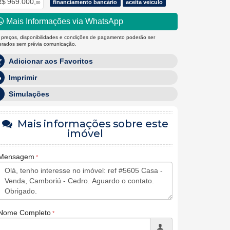
$ 969.000,
financiamento bancário
aceita veículo
00
Mais Informações via WhatsApp
 preços, disponibilidades e condições de pagamento poderão ser
terados sem prévia comunicação.
Adicionar aos Favoritos
Imprimir
Simulações
Mais informações sobre este
imóvel
Mensagem
Nome Completo