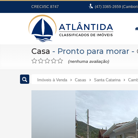
CRECI/SC 8747
(47)
3365-2659
(Cambori
Casa
- Pronto para morar
-
(nenhuma avaliação)
Imóveis à Venda
Casas
Santa Catarina
Camb