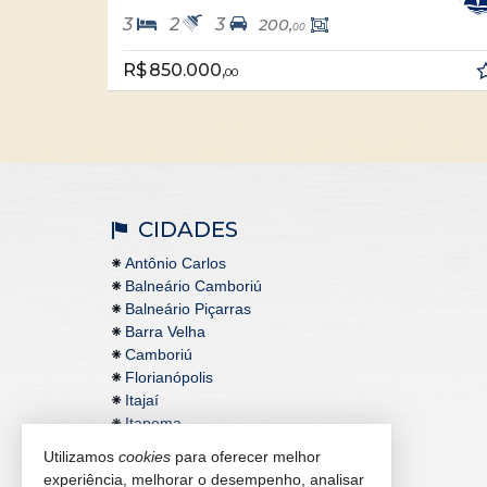
3
2
3
3
200,
00
R$ 850.000,
R$ 
00
CIDADES
Antônio Carlos
Balneário Camboriú
Balneário Piçarras
Barra Velha
Camboriú
Florianópolis
Itajaí
Itapema
Utilizamos
cookies
para oferecer melhor
experiência, melhorar o desempenho, analisar