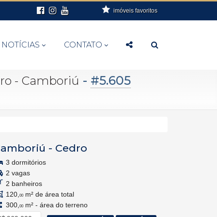
imóveis favoritos
NOTÍCIAS
CONTATO
-
#5.605
dro - Camboriú
amboriú
-
Cedro
3 dormitórios
2 vagas
2 banheiros
120,
m² de área total
00
300,
m² - área do terreno
00