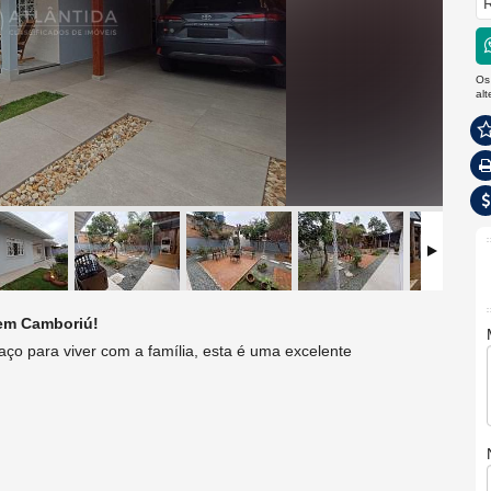
R
Os
al
 em Camboriú!
aço para viver com a família, esta é uma excelente