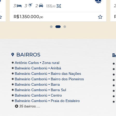
3
2
2
2
133,
00
1.350.000,
R$ 850.000
00
BAIRROS
Antônio Carlos • Zona rural
Balneário Camboriú • Ariribá
Balneário Camboriú • Bairro das Nações
Balneário Camboriú • Bairro dos Pioneiros
Balneário Camboriú • Barra
Balneário Camboriú • Barra Sul
Balneário Camboriú • Centro
Balneário Camboriú • Praia do Estaleiro
35 bairros.…