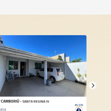
 -
CAMBORIÚ -
SANTA REGINA IV
LIDIA 
#5.539
Casa