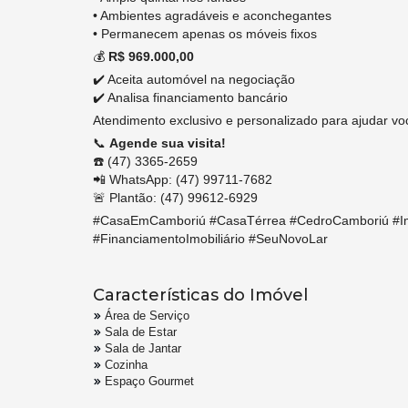
• Ambientes agradáveis e aconchegantes
• Permanecem apenas os móveis fixos
💰
R$ 969.000,00
✔️ Aceita automóvel na negociação
✔️ Analisa financiamento bancário
Atendimento exclusivo e personalizado para ajudar voc
📞
Agende sua visita!
☎️ (47) 3365-2659
📲 WhatsApp: (47) 99711-7682
🚨 Plantão: (47) 99612-6929
#CasaEmCamboriú #CasaTérrea #CedroCamboriú #I
#FinanciamentoImobiliário #SeuNovoLar
Características do Imóvel
Área de Serviço
Sala de Estar
Sala de Jantar
Cozinha
Espaço Gourmet