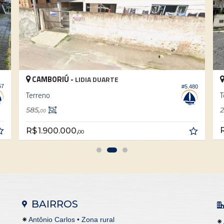
AMBORIÚ -
CAMBORIÚ
LIDIA DUARTE
#5.480
reno
Terreno
,
264,
87
00
R$ 750.000
1.900.000,
00
BAIRROS
Antônio Carlos • Zona rural