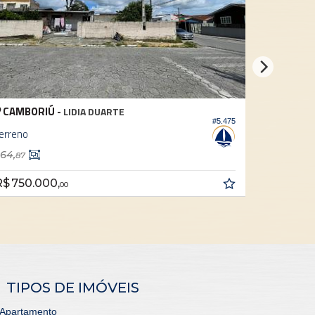
 -
CAMBORIÚ -
LIDIA DUARTE
CENTR
#5.475
Terreno
387,
40
,
R$ 750.000,
00
00
TIPOS DE IMÓVEIS
Apartamento