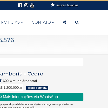
imóveis favoritos
NOTÍCIAS
CONTATO
5.576
amboriú
-
Cedro
600,
m² de área total
00
$ 1.200.000,
aceita permuta
00
Mais Informações via WhatsApp
 preços, disponibilidades e condições de pagamento poderão ser
terados sem prévia comunicação.