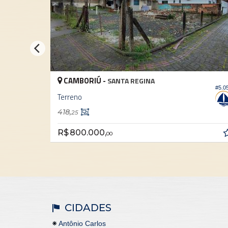
CAMBORIÚ -
C
SANTA REGINA
#5.057
Terreno
Ter
418,
585
25
R$ 800.000,
R$ 
00
CIDADES
Antônio Carlos