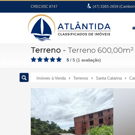
CRECI/SC 8747
(47)
3365-2659
(Cambori
Terreno
-
Terreno 600,00m² 
5
/
5
(
1
avaliação)
Imóveis à Venda
Terrenos
Santa Catarina
Ca