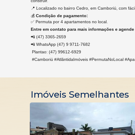
construir.
📍 Localizado no bairro Cedro, em Camboriú, com fácil
💰
Condição de pagamento:
✅ Permuta por 4 apartamentos no local.
Entre em contato para mais informações e agende 
📲 (47) 3365-2659
📲 WhatsApp (47) 9 9711-7682
Plantao: (47) 99612-6929
#Camboriú #AtlântidaImóveis #PermutaNoLocal #Apa
Imóveis Semelhantes