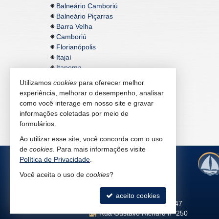
Balneário Camboriú
Balneário Piçarras
Barra Velha
Camboriú
Florianópolis
Itajaí
Itapema
Utilizamos
cookies
para oferecer melhor
experiência, melhorar o desempenho, analisar
como você interage em nosso site e gravar
informações coletadas por meio de
formulários.
Ao utilizar esse site, você concorda com o uso
de
cookies
. Para mais informações visite
Política de Privacidade
.
Você aceita o uso de
cookies
?
Camboriú
aceito cookies
L.C. Antoine - Creci 8747
Rua Gustavo Richard nº 250