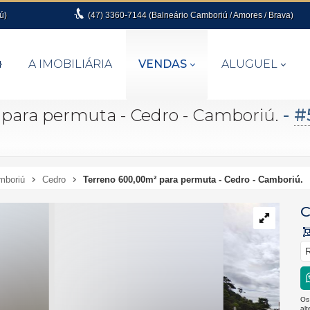
ú)
(47)
3360-7144 (Balneário Camboriú / Amores / Brava)
A IMOBILIÁRIA
VENDAS
ALUGUEL
-
#
para permuta - Cedro - Camboriú.
mboriú
Cedro
Terreno 600,00m² para permuta - Cedro - Camboriú.
C
R
Os
al