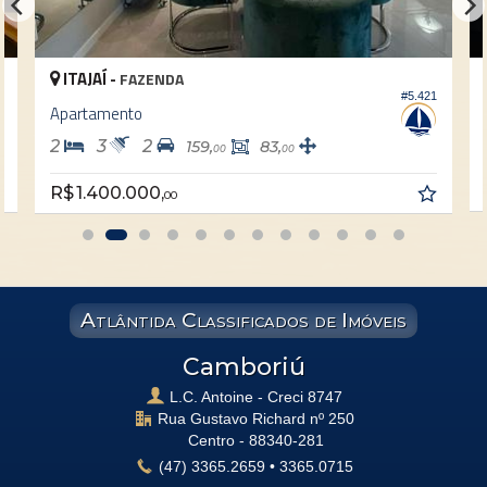
ITAJAÍ -
FAZENDA
9
#5.421
Apartamento
2
3
2
159,
83,
00
00
R$ 1.400.000,
00
Atlântida Classificados de Imóveis
Camboriú
L.C. Antoine - Creci 8747
Rua Gustavo Richard nº 250
Centro -
88340-281
(47)
3365.2659
•
3365.0715