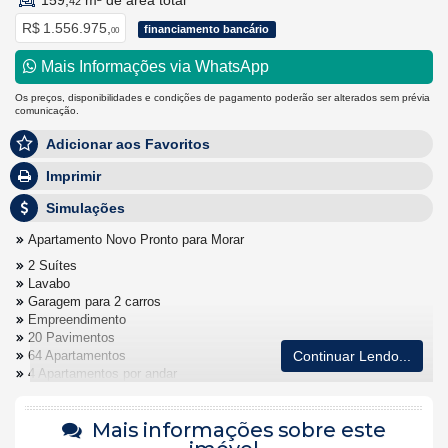
159,
m² de área total
42
R$ 1.556.975,
financiamento bancário
00
Mais Informações via WhatsApp
Os preços, disponibilidades e condições de pagamento poderão ser alterados sem prévia
comunicação.
Adicionar aos Favoritos
Imprimir
Simulações
Apartamento Novo Pronto para Morar
2 Suítes
Lavabo
Garagem para 2 carros
Empreendimento
20 Pavimentos
64 Apartamentos
Continuar Lendo...
4 Apartamentos por andar
1 Pavimento de Lazer
3 Pavimentos de Garagem
Mais informações sobre este
Área construída: 8.987,58m²
Apartamentos com 2 suítes