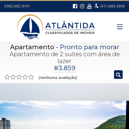
CRECI/SC 8747
(47)
3365-2659
Apartamento
- Pronto para morar
Apartamento de 2 suítes com área de
lazer
#3.859
(nenhuma avaliação)