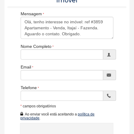
imóvel
A partir do 7° andar vista para o mar
Piscina Adulto e Infantil
Mensagem
Amplo Deck Descoberto
Ofurô
Salão de Festas
Espaço Gourmet
Espaço Lareira
Espaço Quiosque
Nome Completo
Sala de Jogos
Espaço Fitness
Brinquedoteca
Email
Telefone
*
campos obrigatórios
Ao enviar você está aceitando a
política de
privacidade
.