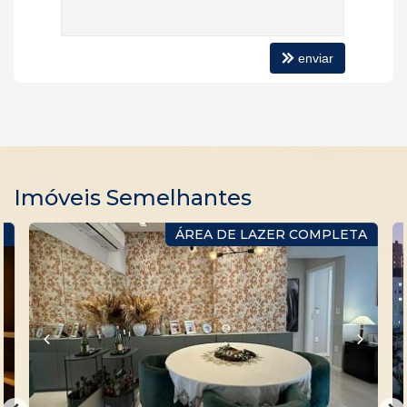
enviar
Imóveis Semelhantes
O
ÁREA DE LAZER COMPLETA