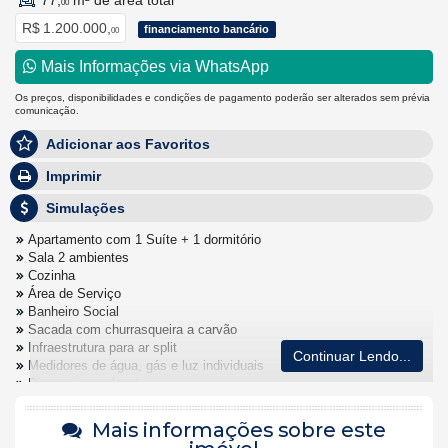
77,
m² de área total
00
R$ 1.200.000,
financiamento bancário
00
Mais Informações via WhatsApp
Os preços, disponibilidades e condições de pagamento poderão ser alterados sem prévia
comunicação.
Adicionar aos Favoritos
Imprimir
Simulações
Apartamento com 1 Suíte + 1 dormitório
Sala 2 ambientes
Cozinha
Área de Serviço
Banheiro Social
Sacada com churrasqueira a carvão
Infraestrutura para ar split
Continuar Lendo...
Medidores de água, gás e luz individuais
Piso em porcelanato
Acabamento em gesso em todo o apartamento
Vidros temperados
Mais informações sobre este
Vaga de garagem Privativa