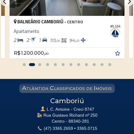
BALNEÁRIO CAMBORIÚ -
CENTRO
3
#5.164
Apartamento
2
2
1
113,
94,
00
00
R$ 1.200.000,
00
Atlântida Classificados de Imóveis
Camboriú
L.C. Antoine - Creci 8747
Rua Gustavo Richard nº 250
Centro -
88340-281
(47)
3365.2659
•
3365.0715