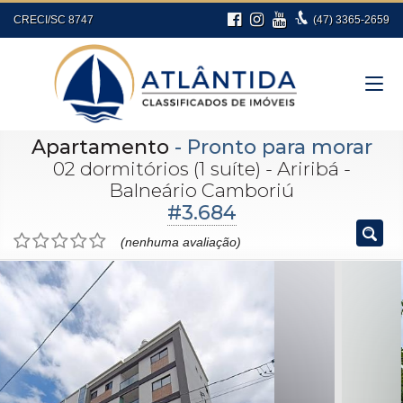
CRECI/SC 8747
(47)
3365-2659
Apartamento
- Pronto para morar
02 dormitórios (1 suíte) - Ariribá -
Balneário Camboriú
#3.684
(nenhuma avaliação)