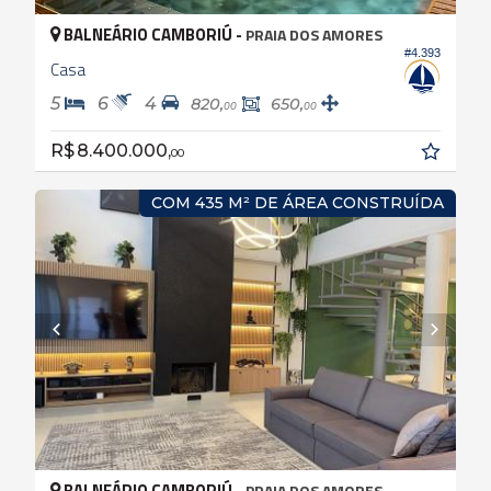
BALNEÁRIO CAMBORIÚ -
PRAIA DOS AMORES
#4.393
Casa
5
6
4
820,
650,
00
00
R$ 8.400.000,
00
COM 435 M² DE ÁREA CONSTRUÍDA
BALNEÁRIO CAMBORIÚ -
PRAIA DOS AMORES