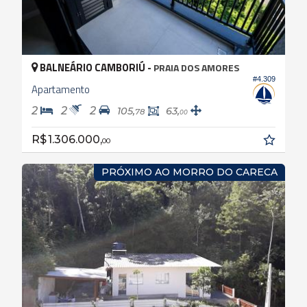
BALNEÁRIO CAMBORIÚ -
PRAIA DOS AMORES
#4.309
Apartamento
2
2
2
105,
63,
78
00
R$ 1.306.000,
00
PRÓXIMO AO MORRO DO CARECA