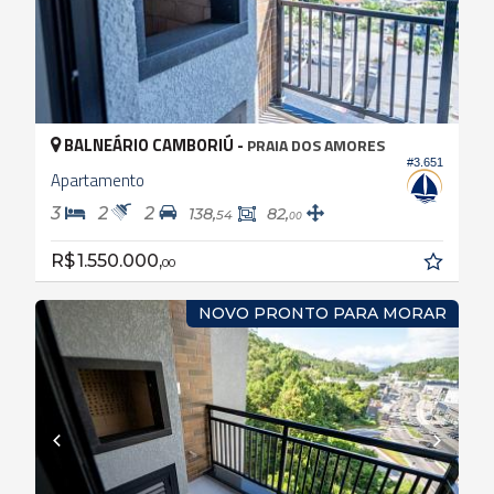
BALNEÁRIO CAMBORIÚ -
PRAIA DOS AMORES
#3.651
Apartamento
3
2
2
138,
82,
54
00
R$ 1.550.000,
00
NOVO PRONTO PARA MORAR