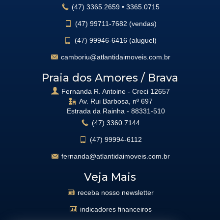
(47)
3365.2659
•
3365.0715
(47)
99711-7682 (vendas)
(47)
99946-6416 (aluguel)
camboriu@atlantidaimoveis.com.br
Praia dos Amores / Brava
Fernanda R. Antoine - Creci 12657
Av. Rui Barbosa, nº 697
Estrada da Rainha -
88331-510
(47)
3360.7144
(47)
99994-6112
fernanda@atlantidaimoveis.com.br
Veja Mais
receba nosso newsletter
indicadores financeiros