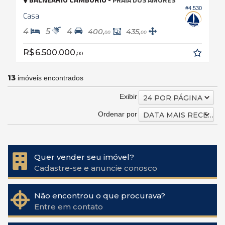
#4.530
Casa
4
5
4
400,
435,
00
00
R$ 6.500.000,
00
13
imóveis encontrados
Exibir
24 POR PÁGINA
Ordenar por
DATA MAIS RECENTE
Quer vender seu imóvel?
Cadastre-se e anuncie conosco
Não encontrou o que procurava?
Entre em contato