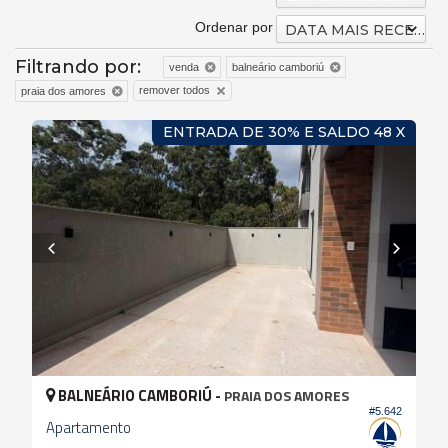
Ordenar por
DATA MAIS RECENTE
Filtrando por:
venda
balneário camboriú
remover todos
praia dos amores
ENTRADA DE 30% E SALDO 48 X
BALNEÁRIO CAMBORIÚ -
PRAIA DOS AMORES
#5.642
Apartamento