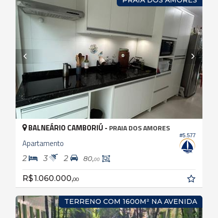
BALNEÁRIO CAMBORIÚ -
PRAIA DOS AMORES
#5.577
Apartamento
2
3
2
80,
00
R$ 1.060.000,
00
TERRENO COM 1600M² NA AVENIDA