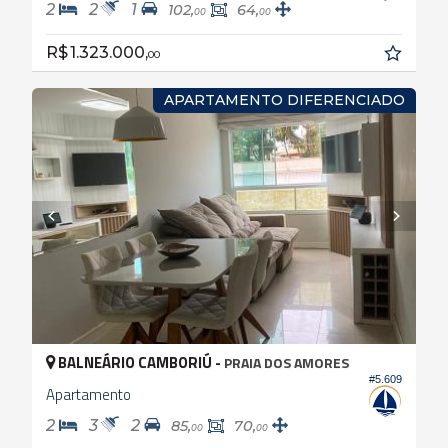
2
2
1
102,
64,
00
00
R$ 1.323.000,
00
APARTAMENTO DIFERENCIADO
BALNEÁRIO CAMBORIÚ -
PRAIA DOS AMORES
#5.609
Apartamento
2
3
2
85,
70,
00
00