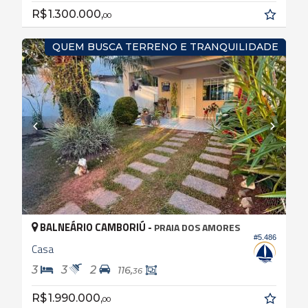
R$ 1.300.000,
00
QUEM BUSCA TERRENO E TRANQUILIDADE
BALNEÁRIO CAMBORIÚ -
PRAIA DOS AMORES
#5.486
Casa
3
3
2
116,
36
R$ 1.990.000,
00