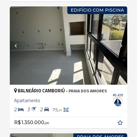
EDIFÍCIO COM PISCINA
BALNEÁRIO CAMBORIÚ -
PRAIA DOS AMORES
#5.428
Apartamento
2
3
2
75,
00
R$ 1.350.000,
00
PRAIA DOS AMORES