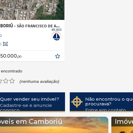
BORIÚ -
SÃO FRANCISCO DE ASSIS
#5.603
o
0
250.000,
00
 encontrado
(nenhuma avaliação)
Quer vender seu imóvel?
Não encontrou o qu
procurava?
Cadastre-se e anuncie
conosco
Entre em contato
veis em Camboriú
Imóv