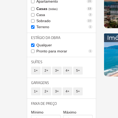
Apartamento
26
Casas
13
(todas)
Casa
3
Sobrado
10
Terreno
1
Imó
ESTÁGIO DA OBRA
Qualquer
Pronto para morar
1
SUÍTES
1+
2+
3+
4+
5+
GARAGENS
1+
2+
3+
4+
5+
FAIXA DE PREÇO
Mínimo
Máximo