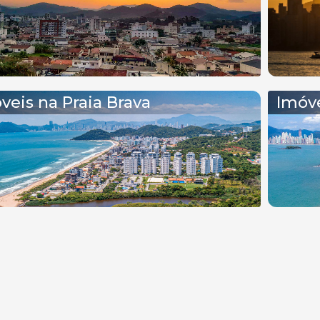
veis na Praia Brava
Imóve