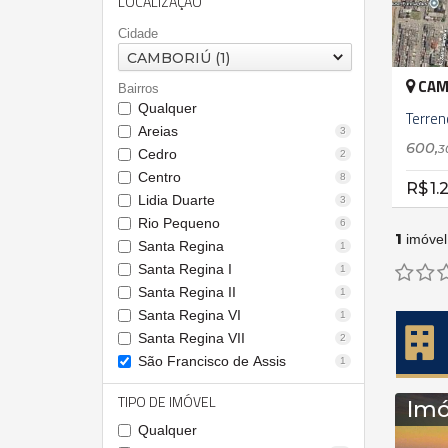
LOCALIZAÇÃO
Cidade
CAMBORIÚ (1)
CAM
Bairros
Qualquer
Terren
Areias
3
600,
3
Cedro
2
Centro
8
R$ 1.
Lidia Duarte
3
Rio Pequeno
6
1
imóvel
Santa Regina
1
Santa Regina I
1
Santa Regina II
1
Santa Regina VI
1
Santa Regina VII
2
São Francisco de Assis
1
TIPO DE IMÓVEL
Imó
Qualquer