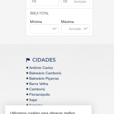
ÁREA TOTAL
Mínima
Máxima
CIDADES
Antônio Carlos
Balneário Camboriú
Balneário Piçarras
Barra Velha
Camboriú
Florianópolis
Itajaí
Itapema
Utilizamos
cookies
para oferecer melhor