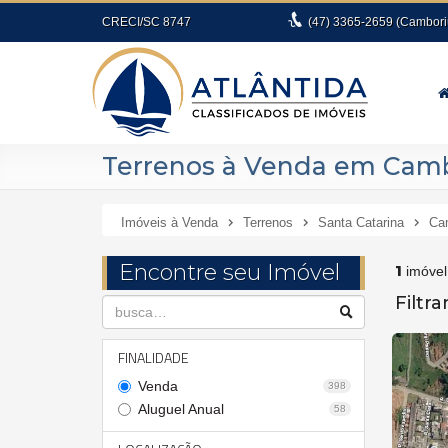
CRECI/SC 8747
(47)
3365-2659
(Cambori
Terrenos à Venda em Cambo
Imóveis à Venda
Terrenos
Santa Catarina
Ca
Encontre seu Imóvel
1
imóvel
Filtr
FINALIDADE
Venda
398
Aluguel Anual
58