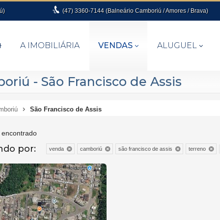
ú)
(47)
3360-7144 (Balneário Camboriú / Amores / Brava)
A IMOBILIÁRIA
VENDAS
ALUGUEL
riú - São Francisco de Assis
mboriú
São Francisco de Assis
 encontrado
ando por:
venda
camboriú
são francisco de assis
terreno