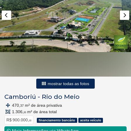
mostrar todas as fotos
Camboriú
-
Rio do Meio
470,
m² de área privativa
37
1.306,
m² de área total
00
R$ 900.000,
financiamento bancário
aceita veículo
00