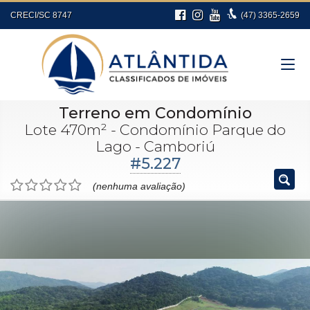
CRECI/SC 8747
(47)
3365-2659
Terreno em Condomínio
Lote 470m² - Condomínio Parque do
Lago - Camboriú
#5.227
(nenhuma avaliação)