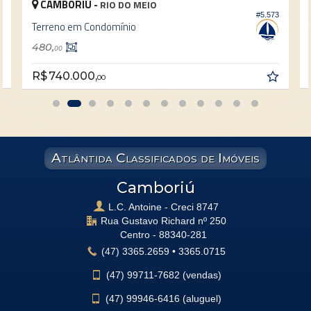
CAMBORIÚ -
RIO DO MEIO
8
#5.573
Terreno em Condomínio
480,
00
R$ 740.000,
00
Atlântida Classificados de Imóveis
Camboriú
L.C. Antoine - Creci 8747
Rua Gustavo Richard nº 250
Centro -
88340-281
(47)
3365.2659
•
3365.0715
(47)
99711-7682 (vendas)
(47)
99946-6416 (aluguel)