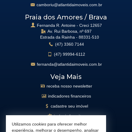
camboriu@atlantidaimoveis.com.br
Praia dos Amores / Brava
Fernanda R. Antoine - Creci 12657
Av. Rui Barbosa, nº 697
Estrada da Rainha -
88331-510
(47)
3360.7144
(47)
99994-6112
fernanda@atlantidaimoveis.com.br
Veja Mais
receba nosso newsletter
indicadores financeiros
cadastre seu imóvel
imóveis favoritos
Utilizamos
cookies
para oferecer melhor
mapa de imóveis
experiência, melhorar o desempenho, analisar