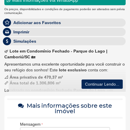
Mais Informações via WhatsApp
Os preços, disponibilidades e condições de pagamento poderão ser alterados sem prévia
comunicação.
Adicionar aos Favoritos
Imprimir
Simulações
🌿
Lote em Condomínio Fechado - Parque do Lago |
Camboriú/SC
🏡
Apresentamos uma excelente oportunidade para você construir o
seu refúgio dos sonhos! Este
lote exclusivo
conta com:
📐
Área privativa de 470,37 m²
📏
Área total de 1.306,806 m²
Continuar Lendo...
Localizado no
condomínio fechado Parque do Lago
, um
verdadeiro paraíso cercado pela natureza e com estrutura
completa de lazer:
Mais informações sobre este
✅ Quadra de tênis
imóvel
✅ Quadra poliesportiva
✅ Piscinas adulto e infantil
Mensagem
✅ Salão de festas