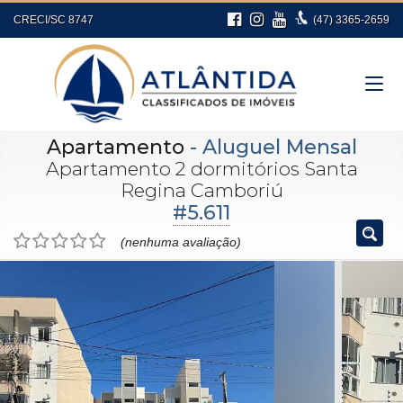
CRECI/SC 8747
(47)
3365-2659
Apartamento
- Aluguel Mensal
Apartamento 2 dormitórios Santa
Regina Camboriú
#5.611
(nenhuma avaliação)