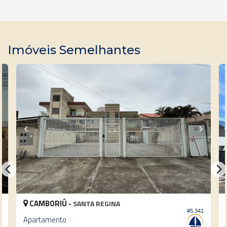
Imóveis Semelhantes
CAMBORIÚ -
SANTA REGINA
2
#5.341
Apartamento