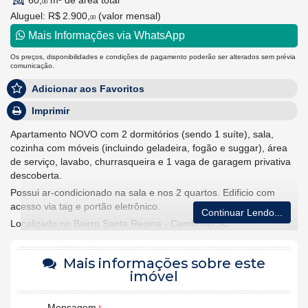
60,
m² de área total
00
Aluguel:
R$ 2.900,
(valor mensal)
00
Mais Informações via WhatsApp
Os preços, disponibilidades e condições de pagamento poderão ser alterados sem prévia
comunicação.
Adicionar aos Favoritos
Imprimir
Apartamento NOVO com 2 dormitórios (sendo 1 suíte), sala,
cozinha com móveis (incluindo geladeira, fogão e suggar), área
de serviço, lavabo, churrasqueira e 1 vaga de garagem privativa
descoberta.
Possui ar-condicionado na sala e nos 2 quartos. Edificio com
acesso via tag e portão eletrônico.
Continuar Lendo...
Localizado no Bairro Santa Regina - Camboriú/SC
R$ 2900,00 + condomínio (R$ 346,00) + água, luz, lixo e gás.
*Aceita garantia de seguro-fiança ou caução.
Mais informações sobre este
imóvel
Mensagem