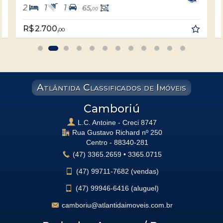
2
1
1
65,
00
R$ 2.700,
00
Atlântida Classificados de Imóveis
Camboriú
L.C. Antoine - Creci 8747
Rua Gustavo Richard nº 250
Centro -
88340-281
(47)
3365.2659
•
3365.0715
(47)
99711-7682 (vendas)
(47)
99946-6416 (aluguel)
camboriu@atlantidaimoveis.com.br