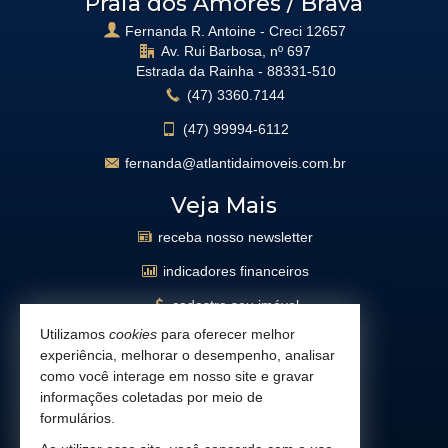
Praia dos Amores / Brava
Fernanda R. Antoine - Creci 12657
Av. Rui Barbosa, nº 697
Estrada da Rainha -
88331-510
(47)
3360.7144
(47)
99994-6112
fernanda@atlantidaimoveis.com.br
Veja Mais
receba nosso newsletter
indicadores financeiros
cadastre seu imóvel
Utilizamos
cookies
para oferecer melhor
imóveis favoritos
experiência, melhorar o desempenho, analisar
mapa de imóveis
como você interage em nosso site e gravar
informações coletadas por meio de
busca imóveis
formulários.
Facebook