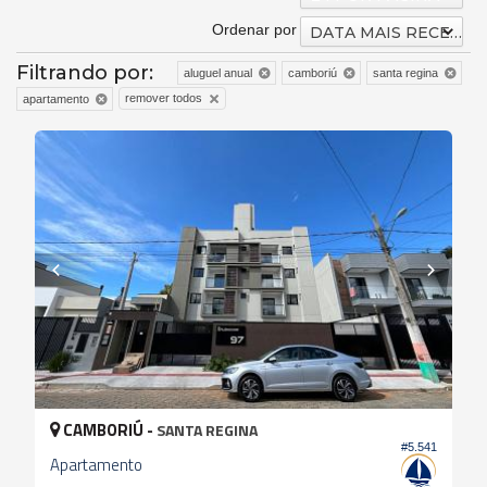
Ordenar por
DATA MAIS RECENTE
Filtrando por:
aluguel anual
camboriú
santa regina
remover todos
apartamento
CAMBORIÚ -
SANTA REGINA
#5.541
Apartamento