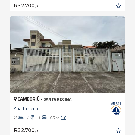
R$ 2.700,
00
CAMBORIÚ -
SANTA REGINA
#5.341
Apartamento
2
1
1
65,
00
R$ 2.700,
00