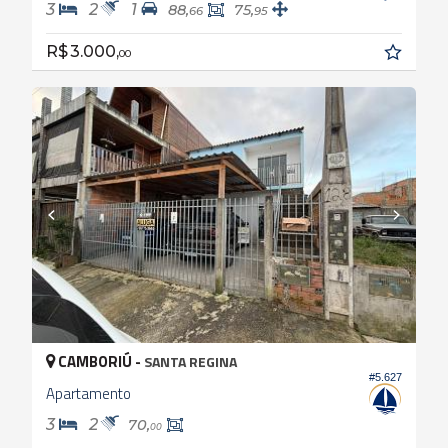
3
2
1
88,
75,
66
95
R$ 3.000,
00
CAMBORIÚ -
SANTA REGINA
#5.627
Apartamento
3
2
70,
00