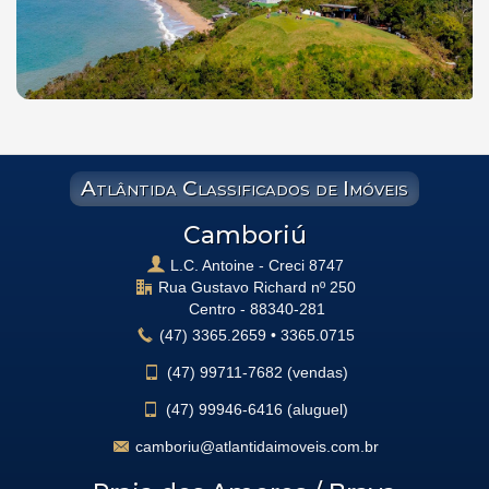
Atlântida Classificados de Imóveis
Camboriú
L.C. Antoine - Creci 8747
Rua Gustavo Richard nº 250
Centro -
88340-281
(47)
3365.2659
•
3365.0715
(47)
99711-7682 (vendas)
(47)
99946-6416 (aluguel)
camboriu@atlantidaimoveis.com.br