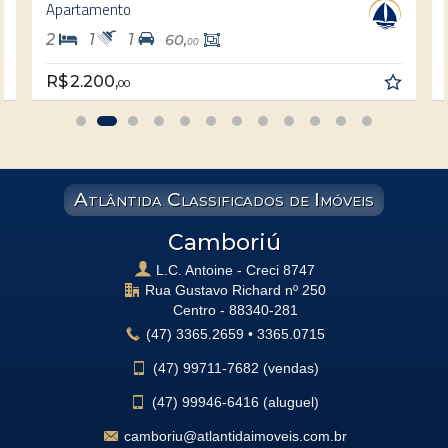
Apartamento
2
1
1
60,
00
R$ 2.200,
00
Atlântida Classificados de Imóveis
Camboriú
L.C. Antoine - Creci 8747
Rua Gustavo Richard nº 250
Centro -
88340-281
(47)
3365.2659
•
3365.0715
(47)
99711-7682 (vendas)
(47)
99946-6416 (aluguel)
camboriu@atlantidaimoveis.com.br