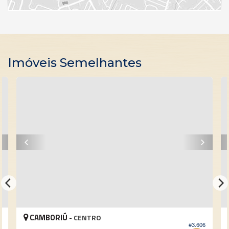
Imóveis Semelhantes
CAMBORIÚ -
CENTRO
9
#3.606