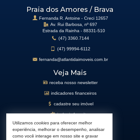
Praia dos Amores / Brava
Fernanda R. Antoine - Creci 12657
Av. Rui Barbosa, nº 697
Estrada da Rainha -
88331-510
(47)
3360.7144
(47)
99994-6112
fernanda@atlantidaimoveis.com.br
Veja Mais
receba nosso newsletter
indicadores financeiros
cadastre seu imóvel
imóveis favoritos
Utilizamos
cookies
para oferecer melhor
mapa de imóveis
experiência, melhorar o desempenho, analisar
busca imóveis
como você interage em nosso site e gravar