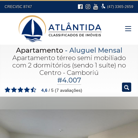
CRECI/SC 8747
(47)
3365-2659
Apartamento
- Aluguel Mensal
Apartamento térreo semi mobiliado
com 2 dormitórios (sendo 1 suíte) no
Centro - Camboriú
#4.007
4,6
/
5
(
7
avaliações)