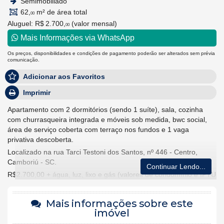
Semimobiliado
62,
m² de área total
00
Aluguel:
R$ 2.700,
(valor mensal)
00
Mais Informações via WhatsApp
Os preços, disponibilidades e condições de pagamento poderão ser alterados sem prévia
comunicação.
Adicionar aos Favoritos
Imprimir
Apartamento com 2 dormitórios (sendo 1 suíte), sala, cozinha
com churrasqueira integrada e móveis sob medida, bwc social,
área de serviço coberta com terraço nos fundos e 1 vaga
privativa descoberta.
Localizado na rua Tarci Testoni dos Santos, nº 446 - Centro,
Camboriú - SC.
Continuar Lendo...
R$2.700,00 + água, luz, lixo e gás (valores de condomínio e IPTU
já estão inclusos no valor do aluguel).
Mais informações sobre este
imóvel