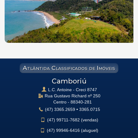
Atlântida Classificados de Imóveis
Camboriú
L.C. Antoine - Creci 8747
Rua Gustavo Richard nº 250
Centro -
88340-281
(47)
3365.2659
•
3365.0715
(47)
99711-7682 (vendas)
(47)
99946-6416 (aluguel)