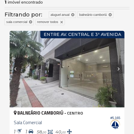
1
imóvel encontrado
Filtrando por:
aluguel anual
balneário camboriú
remover todos
sala comercial
ENTRE AV. CENTRAL E 3ª AVENIDA
BALNEÁRIO CAMBORIÚ -
CENTRO
#5.165
Sala Comercial
1
1
58,
40,
00
00