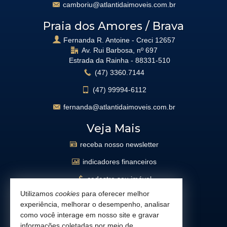
camboriu@atlantidaimoveis.com.br
Praia dos Amores / Brava
Fernanda R. Antoine - Creci 12657
Av. Rui Barbosa, nº 697
Estrada da Rainha -
88331-510
(47)
3360.7144
(47)
99994-6112
fernanda@atlantidaimoveis.com.br
Veja Mais
receba nosso newsletter
indicadores financeiros
cadastre seu imóvel
Utilizamos
cookies
para oferecer melhor
imóveis favoritos
experiência, melhorar o desempenho, analisar
mapa de imóveis
como você interage em nosso site e gravar
informações coletadas por meio de