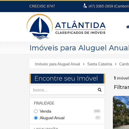
CRECI/SC 8747
(47)
3365-2659
(Cambori
Imóveis para Aluguel Anu
Imóveis para Aluguel Anual
Santa Catarina
Camb
Encontre seu Imóvel
1
imóvel
Filtr
FINALIDADE
Venda
398
Aluguel Anual
57