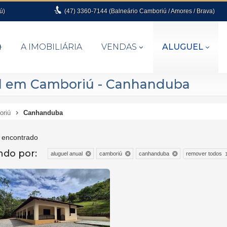
ú)
(47)
3360-7144 (Balneário Camboriú / Amores / Brava)
A IMOBILIÁRIA
VENDAS
ALUGUEL
al em Camboriú - Canhanduba
oriú
Canhanduba
 encontrado
ando por:
remover todos
aluguel anual
camboriú
canhanduba