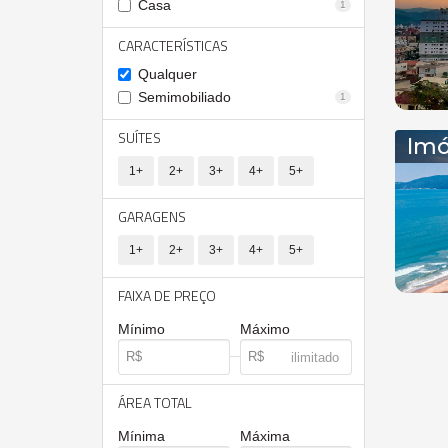
Casa
1
CARACTERÍSTICAS
Qualquer
Semimobiliado
1
SUÍTES
Imó
1+
2+
3+
4+
5+
GARAGENS
1+
2+
3+
4+
5+
FAIXA DE PREÇO
Mínimo
Máximo
ÁREA TOTAL
Mínima
Máxima