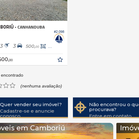
BORIÚ -
CANHANDUBA
#2.098
3
3
500,
210,
00
00
600,
00
 encontrado
(nenhuma avaliação)
Quer vender seu imóvel?
Não encontrou o qu
procurava?
Cadastre-se e anuncie
conosco
Entre em contato
veis em Camboriú
Imóv