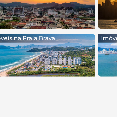
veis na Praia Brava
Imóve