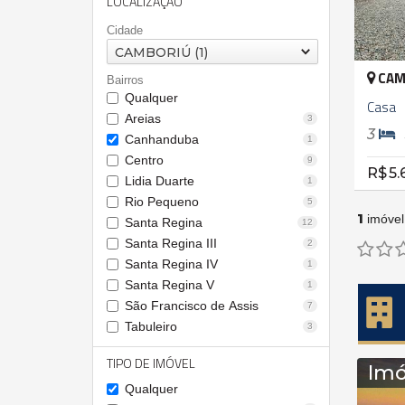
LOCALIZAÇÃO
Cidade
CAMBORIÚ (1)
CAM
Bairros
Qualquer
Casa
Areias
3
3
Canhanduba
1
Centro
9
R$ 5.
Lidia Duarte
1
Rio Pequeno
5
1
imóvel
Santa Regina
12
Santa Regina III
2
Santa Regina IV
1
Santa Regina V
1
São Francisco de Assis
7
Tabuleiro
3
TIPO DE IMÓVEL
Imó
Qualquer